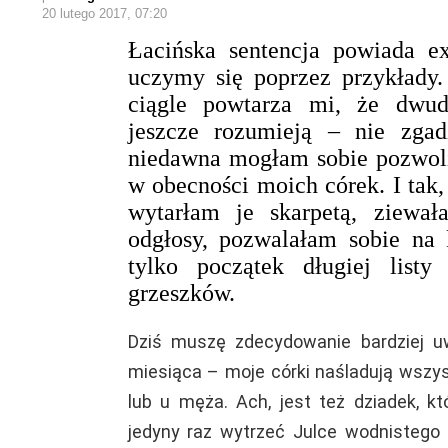
20 lutego 2017, 07:20
Łacińska sentencja powiada ex
uczymy się poprzez przykłady.
ciągle powtarza mi, że dwudz
jeszcze rozumieją – nie zga
niedawna mogłam sobie pozwoli
w obecności moich córek. I tak,
wytarłam je skarpetą, ziewał
odgłosy, pozwalałam sobie na 
tylko początek długiej list
grzeszków.
Dziś muszę zdecydowanie bardziej u
miesiąca – moje córki naśladują wszys
lub u męża. Ach, jest też dziadek, kt
jedyny raz wytrzeć Julce wodnistego