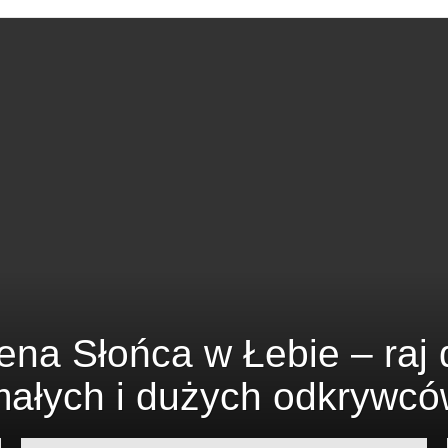
OSTATNIE
TREŚCI
ena Słońca w Łebie – raj 
ałych i dużych odkrywc