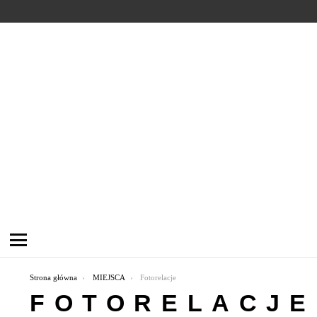
Menu
Jesteś tutaj:
Strona główna
MIEJSCA
Fotorelacje
FOTORELACJE