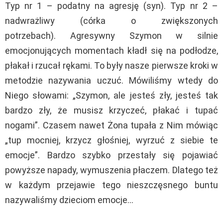
Typ nr 1 – podatny na agresję (syn). Typ nr 2 –
nadwrażliwy (córka o zwiększonych
potrzebach). Agresywny Szymon w silnie
emocjonujących momentach kładł się na podłodze,
płakał i rzucał rękami. To były nasze pierwsze kroki w
metodzie nazywania uczuć. Mówiliśmy wtedy do
Niego słowami: „Szymon, ale jesteś zły, jesteś tak
bardzo zły, że musisz krzyczeć, płakać i tupać
nogami”. Czasem nawet Żona tupała z Nim mówiąc
„tup mocniej, krzycz głośniej, wyrzuć z siebie te
emocje”. Bardzo szybko przestały się pojawiać
powyższe napady, wymuszenia płaczem. Dlatego też
w każdym przejawie tego nieszczęsnego buntu
nazywaliśmy dzieciom emocje…