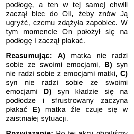
podłogę, a ten w tej samej chwili
zaczął biec do Oli, żeby znów Ją
ugryźć, czemu zdążyła zapobiec. W
tym momencie On położył się na
podłogę i zaczął płakać.
Reasumując:
A)
matka nie radzi
sobie ze swoimi emocjami,
B)
syn
nie radzi sobie z emocjami matki,
C)
syn nie radzi sobie ze swoimi
emocjami
D)
syn kładzie się na
podłodze i sfrustrowany zaczyna
płakać
E)
matka źle czuje się w
zaistniałej sytuacji.
Rozwiązanie:
Po tej akcji obraliśmy