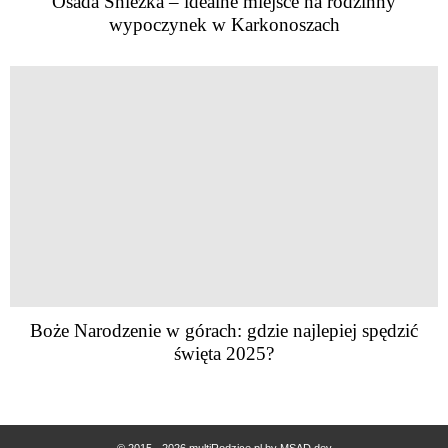
Osada Śnieżka – idealne miejsce na rodzinny
wypoczynek w Karkonoszach
Boże Narodzenie w górach: gdzie najlepiej spędzić
święta 2025?
© 2015 - 2026 multiRodzice.pl by
MSAD.dev