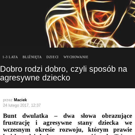
1-3 LATA
BLIŹNIĘTA
DZIECI
WYCHOWANIE
Dobro rodzi dobro, czyli sposób na
agresywne dziecko
przez
Maciek
24 lutego 2017, 12:37
Bunt dwulatka – dwa słowa obrazujące
frustrację i agresywne stany dziecka we
wczesnym okresie rozwoju, którym prawie