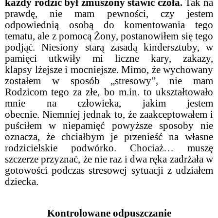
każdy rodzic był zmuszony stawić czoła.
Tak na
prawdę, nie mam pewności, czy jestem
odpowiednią osobą do komentowania tego
tematu, ale z pomocą Żony, postanowiłem się tego
podjąć. Niesiony starą zasadą kindersztuby, w
pamięci utkwiły mi liczne kary, zakazy,
klapsy lżejsze i mocniejsze. Mimo, że wychowany
zostałem w sposób „stresowy”, nie mam
Rodzicom tego za złe, bo m.in. to ukształtowało
mnie na człowieka, jakim jestem
obecnie. Niemniej jednak to, że zaakceptowałem i
puściłem w niepamięć powyższe sposoby nie
oznacza, że chciałbym je przenieść na własne
rodzicielskie podwórko. Chociaż… muszę
szczerze przyznać, że nie raz i dwa ręka zadrżała w
gotowości podczas stresowej sytuacji z udziałem
dziecka.
Kontrolowane odpuszczanie