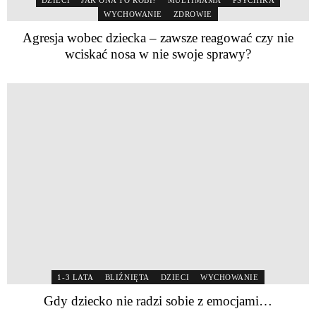
DZIECI
JAK ONA TO ROBI?
MULTIMAMA
PSYCHIKA
WYCHOWANIE
ZDROWIE
Agresja wobec dziecka – zawsze reagować czy nie
wciskać nosa w nie swoje sprawy?
1-3 LATA
BLIŹNIĘTA
DZIECI
WYCHOWANIE
Gdy dziecko nie radzi sobie z emocjami…