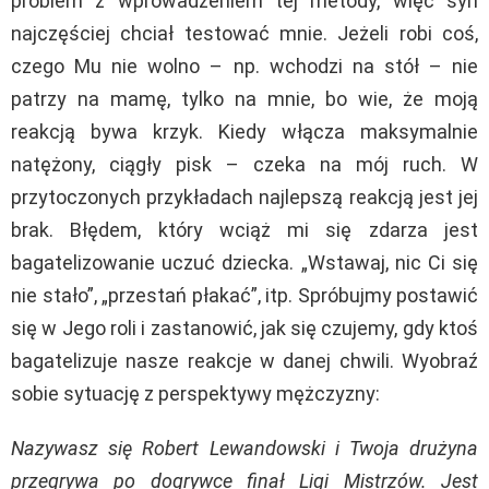
problem z wprowadzeniem tej metody, więc syn
najczęściej chciał testować mnie. Jeżeli robi coś,
czego Mu nie wolno – np. wchodzi na stół – nie
patrzy na mamę, tylko na mnie, bo wie, że moją
reakcją bywa krzyk. Kiedy włącza maksymalnie
natężony, ciągły pisk – czeka na mój ruch. W
przytoczonych przykładach najlepszą reakcją jest jej
brak. Błędem, który wciąż mi się zdarza jest
bagatelizowanie uczuć dziecka. „Wstawaj, nic Ci się
nie stało”, „przestań płakać”, itp. Spróbujmy postawić
się w Jego roli i zastanowić, jak się czujemy, gdy ktoś
bagatelizuje nasze reakcje w danej chwili. Wyobraź
sobie sytuację z perspektywy mężczyzny:
Nazywasz się Robert Lewandowski i Twoja drużyna
przegrywa po dogrywce finał Ligi Mistrzów. Jest