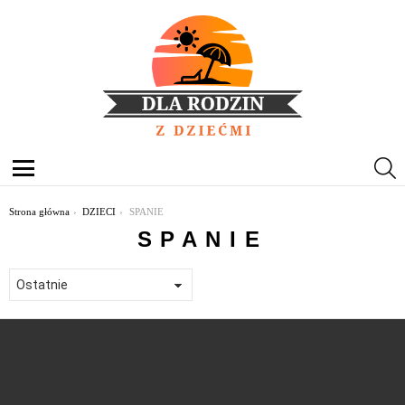
S
Menu
Jesteś tutaj:
Strona główna
DZIECI
SPANIE
SPANIE
OSTATNIE
TREŚCI