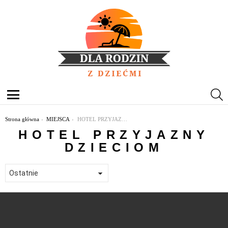
S
Menu
Jesteś tutaj:
Strona główna
MIEJSCA
HOTEL PRZYJAZNY DZIECIOM
HOTEL PRZYJAZNY
DZIECIOM
OSTATNIE
TREŚCI