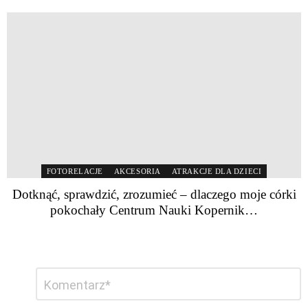
FOTORELACJE
AKCESORIA
ATRAKCJE DLA DZIECI
Dotknąć, sprawdzić, zrozumieć – dlaczego moje córki
pokochały Centrum Nauki Kopernik…
Dodaj
Komentarz
*
komentarz