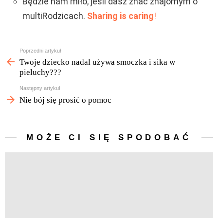
Będzie nam miło, jeśli dasz znać znajomym o
multiRodzicach.
Sharing is caring
!
Zobacz
Poprzedni artykuł
więcej
Twoje dziecko nadal używa smoczka i sika w
pieluchy???
Następny artykuł
Nie bój się prosić o pomoc
MOŻE CI SIĘ SPODOBAĆ