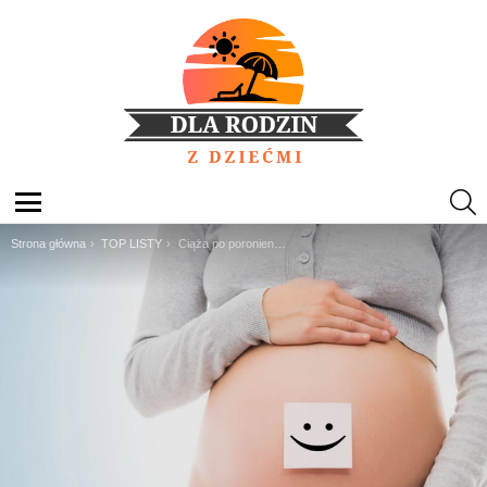
S
Menu
Jesteś tutaj:
Strona główna
TOP LISTY
Ciąża po poronieniu – 6 najważniejszych rad