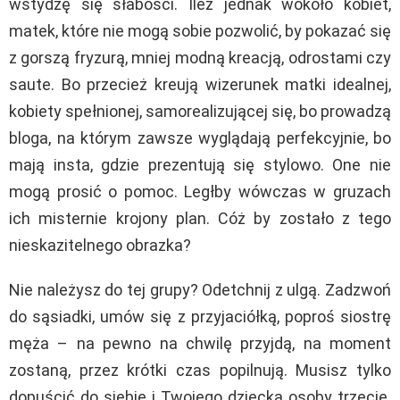
wstydzę się słabości. Ileż jednak wokoło kobiet,
matek, które nie mogą sobie pozwolić, by pokazać się
z gorszą fryzurą, mniej modną kreacją, odrostami czy
saute. Bo przecież kreują wizerunek matki idealnej,
kobiety spełnionej, samorealizującej się, bo prowadzą
bloga, na którym zawsze wyglądają perfekcyjnie, bo
mają insta, gdzie prezentują się stylowo. One nie
mogą prosić o pomoc. Ległby wówczas w gruzach
ich misternie krojony plan. Cóż by zostało z tego
nieskazitelnego obrazka?
Nie należysz do tej grupy? Odetchnij z ulgą. Zadzwoń
do sąsiadki, umów się z przyjaciółką, poproś siostrę
męża – na pewno na chwilę przyjdą, na moment
zostaną, przez krótki czas popilnują. Musisz tylko
dopuścić do siebie i Twojego dziecka osoby trzecie.