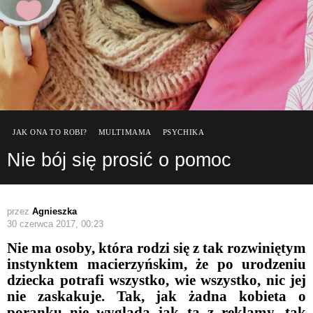
JAK ONA TO ROBI?
MULTIMAMA
PSYCHIKA
Nie bój się prosić o pomoc
przez
Agnieszka
30 czerwca 2017, 00:23
Nie ma osoby, która rodzi się z tak rozwiniętym
instynktem macierzyńskim, że po urodzeniu
dziecka potrafi wszystko, wie wszystko, nic jej
nie zaskakuje. Tak, jak żadna kobieta o
poranku nie wygląda jak ta z reklamy, tak