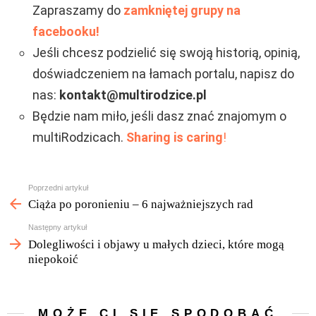
Zapraszamy do
zamkniętej grupy na
facebooku!
Jeśli chcesz podzielić się swoją historią, opinią,
doświadczeniem na łamach portalu, napisz do
nas:
kontakt@multirodzice.pl
Będzie nam miło, jeśli dasz znać znajomym o
multiRodzicach.
Sharing is caring
!
Zobacz
Poprzedni artykuł
więcej
Ciąża po poronieniu – 6 najważniejszych rad
Następny artykuł
Dolegliwości i objawy u małych dzieci, które mogą
niepokoić
MOŻE CI SIĘ SPODOBAĆ