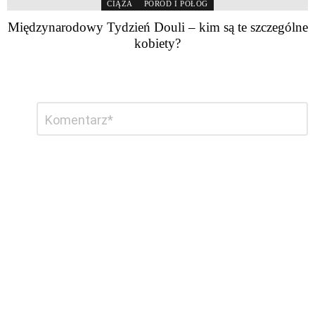
CIĄŻA
PORÓD I POŁÓG
Międzynarodowy Tydzień Douli – kim są te szczególne
kobiety?
Dodaj
Komentarz
*
komentarz