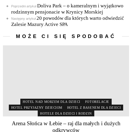
Doliva Park – o kameralnym i wyjątkowo
Zobacz
Poprzedni artykuł
więcej
rodzinnym pensjonacie w Krynicy Morskiej
20 powodów dla których warto odwiedzić
Następny artykuł
Zalesie Mazury Active SPA
MOŻE CI SIĘ SPODOBAĆ
HOTEL NAD MORZEM DLA DZIECI
FOTORELACJE
HOTEL PRZYJAZNY DZIECIOM
HOTEL Z BASENEM DLA DZIECI
HOTELE DLA DZIECI I RODZIN
Arena Słońca w Łebie – raj dla małych i dużych
odkrywców