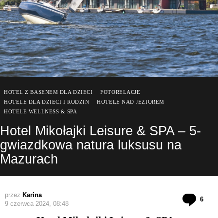
HOTEL Z BASENEM DLA DZIECI
FOTORELACJE
HOTELE DLA DZIECI I RODZIN
HOTELE NAD JEZIOREM
HOTELE WELLNESS & SPA
Hotel Mikołajki Leisure & SPA – 5-
gwiazdkowa natura luksusu na
Mazurach
przez
Karina
kom
6
9 czerwca 2024, 08:48