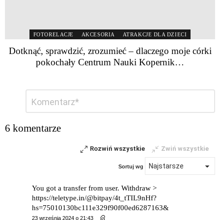
FOTORELACJE
AKCESORIA
ATRAKCJE DLA DZIECI
Dotknąć, sprawdzić, zrozumieć – dlaczego moje córki
pokochały Centrum Nauki Kopernik…
Dodaj
Komentarz
*
komentarz
6 komentarze
Rozwiń wszystkie
Zwiń wszystkie
Sortuj wg
You got a transfer from user. Withdrаw >
https://teletype.in/@bitpay/4t_tTIL9nHf?
hs=75010130bc111e329f90f00ed6287163&
23 września 2024 o 21:43