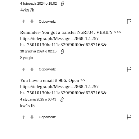
4 listopada 2024 o 18:02
4vks7k
Odpowiedz
Reminder- You got a transfer NoRF34. VERIFY >>>
https://telegra.ph/Message--2868-12-25?
hs=75010130bc111e329f90f00ed6287163&
30 grudnia 2024 o 02:15
8yuglo
Odpowiedz
You have a email # 986. Open >>
https://telegra.ph/Message--2868-12-25?
hs=75010130bc111e329f90f00ed6287163&
4 stycznia 2025 o 08:43
kw1vt5
Odpowiedz