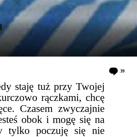
komen
39
dy staję tuż przy Twojej
kurczowo rączkami, chcę
ęce. Czasem zwyczajnie
esteś obok i mogę się na
y tylko poczuję się nie