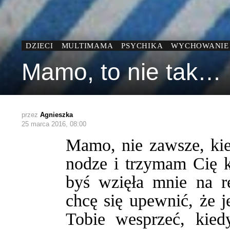
DZIECI
MULTIMAMA
PSYCHIKA
WYCHOWANIE
Mamo, to nie tak…
przez
Agnieszka
25 marca 2016, 08:00
Mamo, nie zawsze, kie
nodze i trzymam Cię 
byś wzięła mnie na r
chcę się upewnić, że j
Tobie wesprzeć, kied