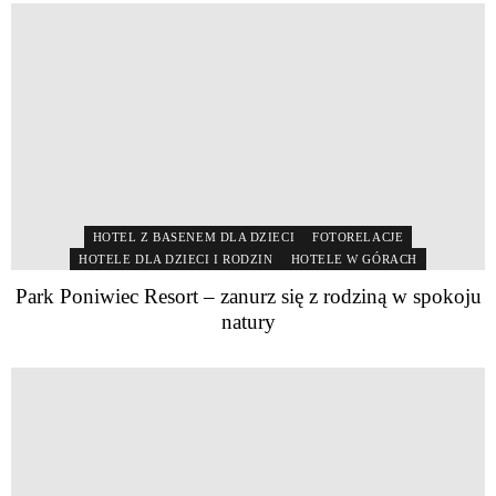
HOTEL Z BASENEM DLA DZIECI
FOTORELACJE
HOTELE DLA DZIECI I RODZIN
HOTELE W GÓRACH
Park Poniwiec Resort – zanurz się z rodziną w spokoju
natury