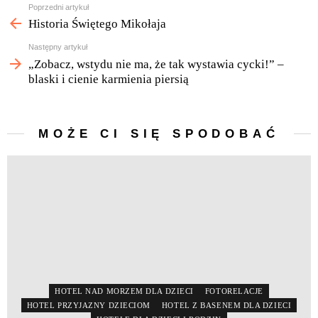
Zobacz
Poprzedni artykuł
więcej
Historia Świętego Mikołaja
Następny artykuł
„Zobacz, wstydu nie ma, że tak wystawia cycki!” –
blaski i cienie karmienia piersią
MOŻE CI SIĘ SPODOBAĆ
HOTEL NAD MORZEM DLA DZIECI
FOTORELACJE
HOTEL PRZYJAZNY DZIECIOM
HOTEL Z BASENEM DLA DZIECI