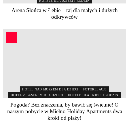
HOTELE DLA DZIECI I RODZIN
Arena Słońca w Łebie – raj dla małych i dużych
odkrywców
HOTEL NAD MORZEM DLA DZIECI
FOTORELACJE
HOTEL Z BASENEM DLA DZIECI
HOTELE DLA DZIECI I RODZIN
Pogoda? Bez znaczenia, by bawić się świetnie! O
naszym pobycie w Mielno Holiday Apartments dwa
kroki od plaży!