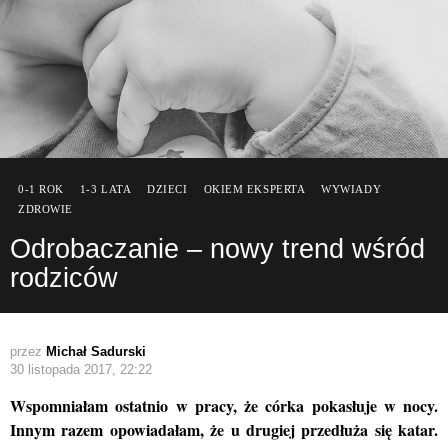
0-1 ROK
1-3 LATA
DZIECI
OKIEM EKSPERTA
WYWIADY
ZDROWIE
Odrobaczanie – nowy trend wśród
rodziców
przez
Michał Sadurski
30 listopada 2017, 22:22
Wspomniałam ostatnio w pracy, że córka pokasłuje w nocy.
Innym razem opowiadałam, że u drugiej przedłuża się katar.