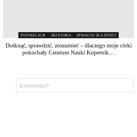
FOTORELACJE
AKCESORIA
ATRAKCJE DLA DZIECI
Dotknąć, sprawdzić, zrozumieć – dlaczego moje córki
pokochały Centrum Nauki Kopernik…
Dodaj
Komentarz
*
komentarz