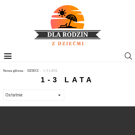
S
Menu
Jesteś tutaj:
Strona główna
DZIECI
1-3 LATA
1-3 LATA
OSTATNIE
TREŚCI