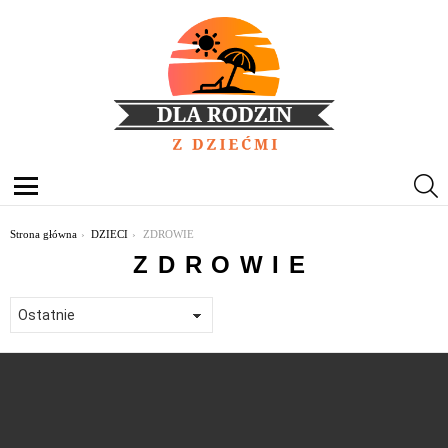
S
Menu
Jesteś tutaj:
Strona główna
DZIECI
ZDROWIE
ZDROWIE
OSTATNIE
TREŚCI