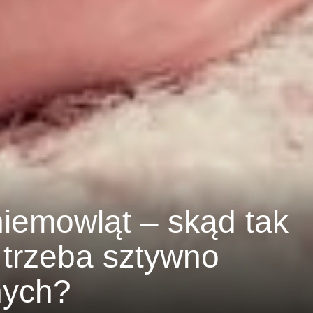
iemowląt – skąd tak
 trzeba sztywno
nych?