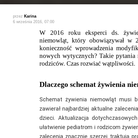
przez
Karina
6 września 2016, 07:00
W 2016 roku eksperci ds. żywien
niemowląt, który obowiązywał w 2
konieczność wprowadzenia modyfik
nowych wytycznych? Takie pytania 
rodziców. Czas rozwiać wątpliwości.
Dlaczego schemat żywienia nie
Schemat żywienia niemowląt musi by
zawierał najbardziej aktualne zalecen
dzieci. Aktualizacja dotychczasowyc
ułatwienie pediatrom i rodzicom żywie
zalecenia znacznie szerzej traktują p