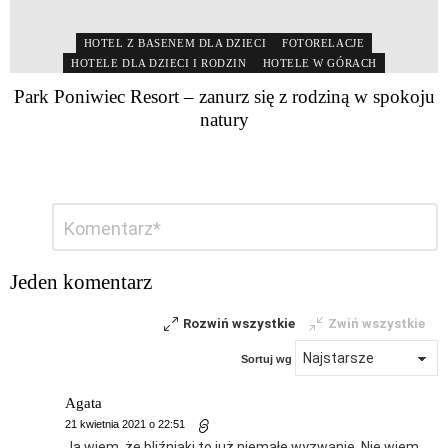
HOTEL Z BASENEM DLA DZIECI
FOTORELACJE
HOTELE DLA DZIECI I RODZIN
HOTELE W GÓRACH
Park Poniwiec Resort – zanurz się z rodziną w spokoju
natury
Dodaj
Komentarz
*
komentarz
Jeden komentarz
Rozwiń wszystkie
Zwiń wszystkie
Sortuj wg
Agata
21 kwietnia 2021 o 22:51
Ja wiem, że bliźniaki to już niemałe wyzwanie. Nie wiem