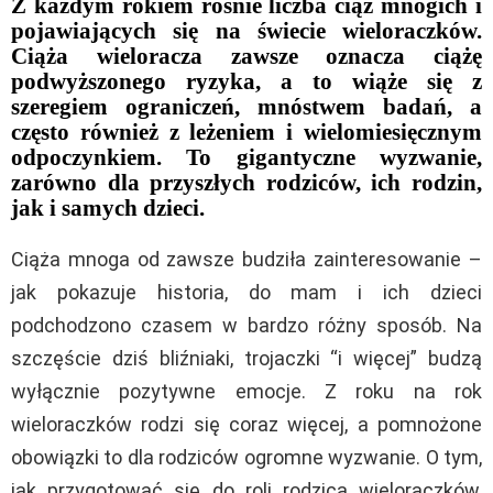
Z każdym rokiem rośnie liczba ciąż mnogich i
pojawiających się na świecie wieloraczków.
Ciąża wieloracza zawsze oznacza ciążę
podwyższonego ryzyka, a to wiąże się z
szeregiem ograniczeń, mnóstwem badań, a
często również z leżeniem i wielomiesięcznym
odpoczynkiem. To gigantyczne wyzwanie,
zarówno dla przyszłych rodziców, ich rodzin,
jak i samych dzieci.
Ciąża mnoga od zawsze budziła zainteresowanie –
jak pokazuje historia, do mam i ich dzieci
podchodzono czasem w bardzo różny sposób. Na
szczęście dziś bliźniaki, trojaczki “i więcej” budzą
wyłącznie pozytywne emocje. Z roku na rok
wieloraczków rodzi się coraz więcej, a pomnożone
obowiązki to dla rodziców ogromne wyzwanie. O tym,
jak przygotować się do roli rodzica wieloraczków,