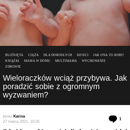
BLIŹNIĘTA
CIĄŻA
DLA DOROSŁYCH
DZIECI
JAK ONA TO ROBI?
KSIĄŻKI
MAMA W DOMU
MULTIMAMA
WYCHOWANIE
ZDROWIE
Wieloraczków wciąż przybywa. Jak
poradzić sobie z ogromnym
wyzwaniem?
przez
Karina
kom
1
27 marca 2021, 10:26