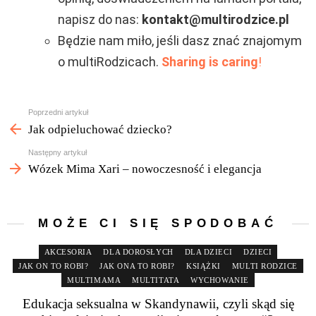
napisz do nas:
kontakt@multirodzice.pl
Będzie nam miło, jeśli dasz znać znajomym
o multiRodzicach.
Sharing is caring
!
Zobacz
Poprzedni artykuł
więcej
Jak odpieluchować dziecko?
Następny artykuł
Wózek Mima Xari – nowoczesność i elegancja
MOŻE CI SIĘ SPODOBAĆ
AKCESORIA
DLA DOROSŁYCH
DLA DZIECI
DZIECI
JAK ON TO ROBI?
JAK ONA TO ROBI?
KSIĄŻKI
MULTI RODZICE
MULTIMAMA
MULTITATA
WYCHOWANIE
Edukacja seksualna w Skandynawii, czyli skąd się