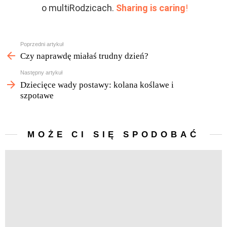
o multiRodzicach.
Sharing is caring
!
Zobacz
Poprzedni artykuł
więcej
Czy naprawdę miałaś trudny dzień?
Następny artykuł
Dziecięce wady postawy: kolana koślawe i
szpotawe
MOŻE CI SIĘ SPODOBAĆ