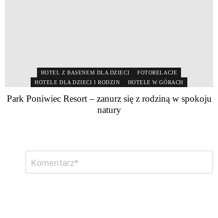
HOTEL Z BASENEM DLA DZIECI
FOTORELACJE
HOTELE DLA DZIECI I RODZIN
HOTELE W GÓRACH
Park Poniwiec Resort – zanurz się z rodziną w spokoju
natury
Dodaj
Komentarz
*
komentarz