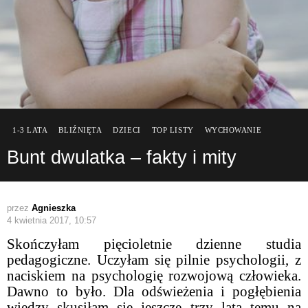
1-3 LATA
BLIŹNIĘTA
DZIECI
TOP LISTY
WYCHOWANIE
Bunt dwulatka – fakty i mity
przez
Agnieszka
4 kwietnia 2017, 10:57
Skończyłam pięcioletnie dzienne studia
pedagogiczne. Uczyłam się pilnie psychologii, z
naciskiem na psychologię rozwojową człowieka.
Dawno to było. Dla odświeżenia i pogłębienia
wiedzy skusiłam się jeszcze trzy lata temu na