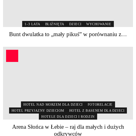
1-3 LATA
BLIŹNIĘTA
DZIECI
WYCHOWANIE
Bunt dwulatka to „mały pikuś” w porównaniu z…
HOTEL NAD MORZEM DLA DZIECI
FOTORELACJE
HOTEL PRZYJAZNY DZIECIOM
HOTEL Z BASENEM DLA DZIECI
HOTELE DLA DZIECI I RODZIN
Arena Słońca w Łebie – raj dla małych i dużych
odkrywców