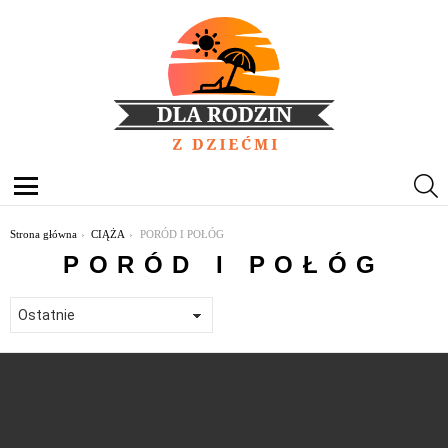
S
Menu
Jesteś tutaj:
Strona główna
CIĄŻA
PORÓD I POŁÓG
PORÓD I POŁÓG
OSTATNIE
TREŚCI