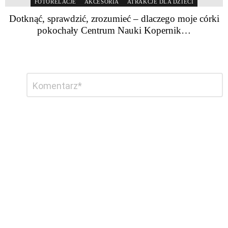
FOTORELACJE
AKCESORIA
ATRAKCJE DLA DZIECI
Dotknąć, sprawdzić, zrozumieć – dlaczego moje córki
pokochały Centrum Nauki Kopernik…
Dodaj
Komentarz
*
komentarz