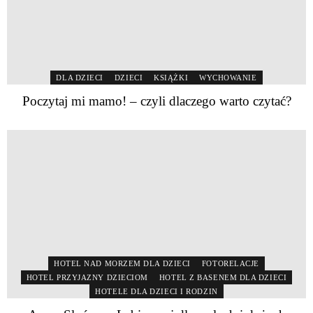
DLA DZIECI
DZIECI
KSIĄŻKI
WYCHOWANIE
Poczytaj mi mamo! – czyli dlaczego warto czytać?
HOTEL NAD MORZEM DLA DZIECI
FOTORELACJE
HOTEL PRZYJAZNY DZIECIOM
HOTEL Z BASENEM DLA DZIECI
HOTELE DLA DZIECI I RODZIN