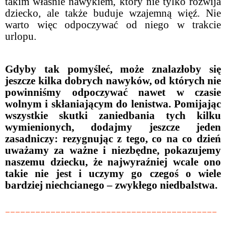
takim właśnie nawykiem, który nie tylko rozwija
dziecko, ale także buduje wzajemną więź. Nie
warto więc odpoczywać od niego w trakcie
urlopu.
Gdyby tak pomyśleć, może znalazłoby się
jeszcze kilka dobrych nawyków, od których nie
powinniśmy odpoczywać nawet w czasie
wolnym i skłaniającym do lenistwa. Pomijając
wszystkie skutki zaniedbania tych kilku
wymienionych, dodajmy jeszcze jeden
zasadniczy: rezygnując z tego, co na co dzień
uważamy za ważne i niezbędne, pokazujemy
naszemu dziecku, że najwyraźniej wcale ono
takie nie jest i uczymy go czegoś o wiele
bardziej niechcianego – zwykłego niedbalstwa.
__________________________________________
__________________________________________