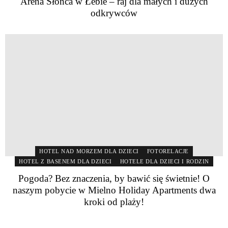
Arena Słońca w Łebie – raj dla małych i dużych
odkrywców
HOTEL NAD MORZEM DLA DZIECI
FOTORELACJE
HOTEL Z BASENEM DLA DZIECI
HOTELE DLA DZIECI I RODZIN
Pogoda? Bez znaczenia, by bawić się świetnie! O
naszym pobycie w Mielno Holiday Apartments dwa
kroki od plaży!