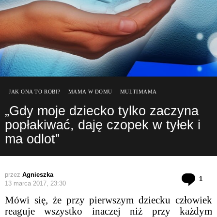
JAK ONA TO ROBI?
MAMA W DOMU
MULTIMAMA
„Gdy moje dziecko tylko zaczyna
popłakiwać, daję czopek w tyłek i
ma odlot”
przez
Agnieszka
kom
1
13 marca 2017, 23:30
Mówi się, że przy pierwszym dziecku człowiek
reaguje wszystko inaczej niż przy każdym