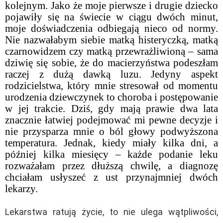
kolejnym. Jako że moje pierwsze i drugie dziecko
pojawiły się na świecie w ciągu dwóch minut,
moje doświadczenia odbiegają nieco od normy.
Nie nazwałabym siebie matką histeryczką, matką
czarnowidzem czy matką przewrażliwioną – sama
dziwię się sobie, że do macierzyństwa podeszłam
raczej z dużą dawką luzu. Jedyny aspekt
rodzicielstwa, który mnie stresował od momentu
urodzenia dziewczynek to choroba i postępowanie
w jej trakcie. Dziś, gdy mają prawie dwa lata
znacznie łatwiej podejmować mi pewne decyzje i
nie przysparza mnie o ból głowy podwyższona
temperatura. Jednak, kiedy miały kilka dni, a
później kilka miesięcy – każde podanie leku
rozważałam przez dłuższą chwilę, a diagnozę
chciałam usłyszeć z ust przynajmniej dwóch
lekarzy.
Lekarstwa ratują życie, to nie ulega wątpliwości,