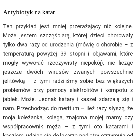
Antybiotyk na katar
Ten przykład jest mniej przerażający niż kolejne.
Może jestem szczęściarą, której dzieci chorowały
tylko dwa razy od urodzenia (mówię o chorobie – z
temperaturą powyżej 39 stopni i objawami, które
mogły wywołać rzeczywisty niepokój), nie licząc
jeszcze dwóch wirusów zwanych powszechnie
jelitówką – z tymi radziliśmy sobie bez większych
problemów przy pomocy elektrolitów i kompotu z
jabłek. Może. Jednak katary i kaszel zdarzają się i
nam. Przechodząc do meritum – ileż razy słyszę, że
moja koleżanka, kolega, znajoma mojej mamy czy
współpracownik męża – z tymi oto katarami i
kaszlem, udając się do lekarza pediatry otrzymują od