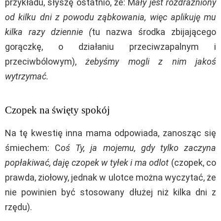
przykładu, słyszę ostatnio, że: M
ały jest rozdrażniony
od kilku dni z powodu ząbkowania, więc aplikuję mu
kilka razy dziennie (
tu nazwa środka zbijającego
gorączkę, o działaniu przeciwzapalnym i
przeciwbólowym),
żebyśmy mogli z nim jakoś
wytrzymać.
Czopek na święty spokój
Na tę kwestię inna mama odpowiada, zanosząc się
śmiechem: C
oś Ty, ja mojemu, gdy tylko zaczyna
popłakiwać, daję czopek w tyłek i ma odlot
(czopek, co
prawda, ziołowy, jednak w ulotce można wyczytać, że
nie powinien być stosowany dłużej niż kilka dni z
rzędu).