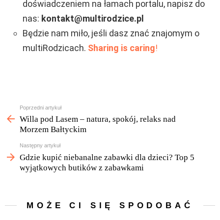
doświadczeniem na łamach portalu, napisz do
nas:
kontakt@multirodzice.pl
Będzie nam miło, jeśli dasz znać znajomym o
multiRodzicach.
Sharing is caring
!
Zobacz
Poprzedni artykuł
więcej
Willa pod Lasem – natura, spokój, relaks nad
Morzem Bałtyckim
Następny artykuł
Gdzie kupić niebanalne zabawki dla dzieci? Top 5
wyjątkowych butików z zabawkami
MOŻE CI SIĘ SPODOBAĆ