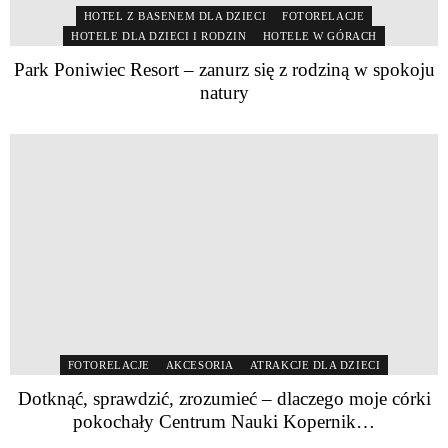
HOTEL Z BASENEM DLA DZIECI
FOTORELACJE
HOTELE DLA DZIECI I RODZIN
HOTELE W GÓRACH
Park Poniwiec Resort – zanurz się z rodziną w spokoju
natury
FOTORELACJE
AKCESORIA
ATRAKCJE DLA DZIECI
Dotknąć, sprawdzić, zrozumieć – dlaczego moje córki
pokochały Centrum Nauki Kopernik…