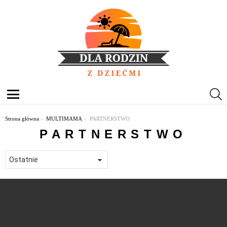
S
Menu
Jesteś tutaj:
Strona główna
MULTIMAMA
PARTNERSTWO
PARTNERSTWO
OSTATNIE
TREŚCI