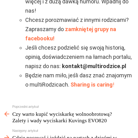
więcej i z dużą dawką humoru. Wpadnij do
nas!
Chcesz porozmawiać z innymi rodzicami?
Zapraszamy do
zamkniętej grupy na
facebooku!
Jeśli chcesz podzielić się swoją historią,
opinią, doświadczeniem na łamach portalu,
napisz do nas:
kontakt@multirodzice.pl
Będzie nam miło, jeśli dasz znać znajomym
o multiRodzicach.
Sharing is caring
!
Zobacz
Poprzedni artykuł
więcej
Czy warto kupić wyciskarkę wolnoobrotową?
Zalety i wady wyciskarki Kuvings EVO820
Następny artykuł
Gdzie nocować i jeździć na nartach z dziećmi w