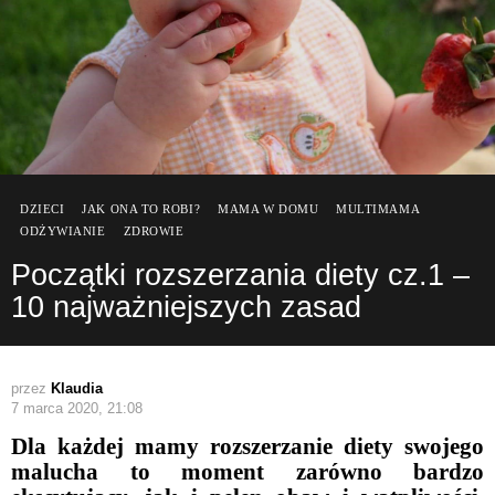
DZIECI
JAK ONA TO ROBI?
MAMA W DOMU
MULTIMAMA
ODŻYWIANIE
ZDROWIE
Początki rozszerzania diety cz.1 –
10 najważniejszych zasad
przez
Klaudia
7 marca 2020, 21:08
Dla każdej mamy rozszerzanie diety swojego
malucha to moment zarówno bardzo