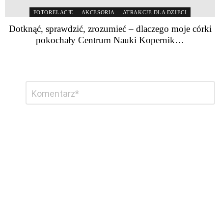
FOTORELACJE
AKCESORIA
ATRAKCJE DLA DZIECI
Dotknąć, sprawdzić, zrozumieć – dlaczego moje córki
pokochały Centrum Nauki Kopernik…
Dodaj
Komentarz
*
komentarz