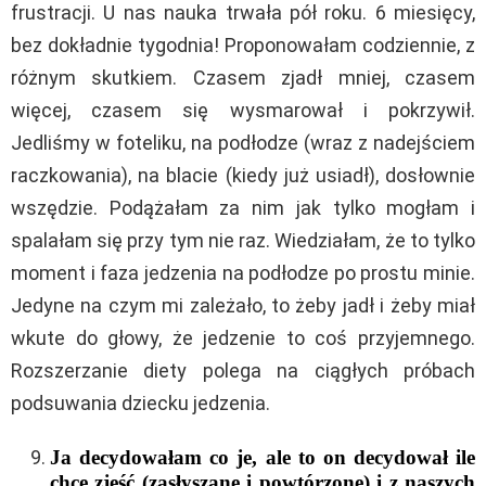
frustracji. U nas nauka trwała pół roku. 6 miesięcy,
bez dokładnie tygodnia! Proponowałam codziennie, z
różnym skutkiem. Czasem zjadł mniej, czasem
więcej, czasem się wysmarował i pokrzywił.
Jedliśmy w foteliku, na podłodze (wraz z nadejściem
raczkowania), na blacie (kiedy już usiadł), dosłownie
wszędzie. Podążałam za nim jak tylko mogłam i
spalałam się przy tym nie raz. Wiedziałam, że to tylko
moment i faza jedzenia na podłodze po prostu minie.
Jedyne na czym mi zależało, to żeby jadł i żeby miał
wkute do głowy, że jedzenie to coś przyjemnego.
Rozszerzanie diety polega na ciągłych próbach
podsuwania dziecku jedzenia.
Ja decydowałam
co
je, ale to on decydował ile
chce zjeść (zasłyszane i powt
ó
rzone) i z naszych