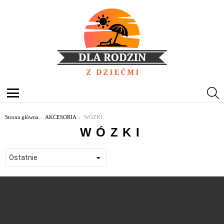
S
Menu
Jesteś tutaj:
Strona główna
AKCESORIA
WÓZKI
WÓZKI
OSTATNIE
TREŚCI