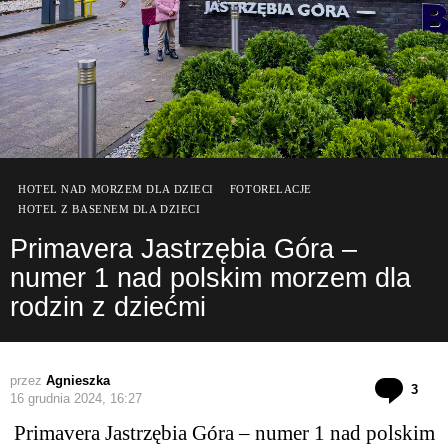
HOTEL NAD MORZEM DLA DZIECI
FOTORELACJE
HOTEL Z BASENEM DLA DZIECI
Primavera Jastrzębia Góra –
numer 1 nad polskim morzem dla
rodzin z dziećmi
przez
Agnieszka
kom
3
16 grudnia 2024, 16:27
Primavera Jastrzębia Góra – numer 1 nad polskim