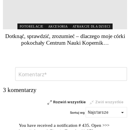
FOTORELACJE
AKCESORIA
ATRAKCJE DLA DZIECI
Dotknąć, sprawdzić, zrozumieć – dlaczego moje córki
pokochały Centrum Nauki Kopernik…
Dodaj
Komentarz
*
komentarz
3 komentarzy
Rozwiń wszystkie
Zwiń wszystkie
Sortuj wg
You have received a notification # 435. Open >>>