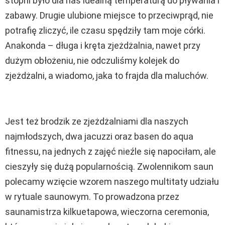
stopni było dla nas idealną temperaturą do pływania i
zabawy. Drugie ulubione miejsce to przeciwprąd, nie
potrafię zliczyć, ile czasu spędziły tam moje córki.
Anakonda – długa i kręta zjeżdżalnia, nawet przy
dużym obłożeniu, nie odczuliśmy kolejek do
zjeżdżalni, a wiadomo, jaka to frajda dla maluchów.
Jest też brodzik ze zjeżdżalniami dla naszych
najmłodszych, dwa jacuzzi oraz basen do aqua
fitnessu, na jednych z zajęć nieźle się napociłam, ale
cieszyły się dużą popularnością. Zwolennikom saun
polecamy wzięcie wzorem naszego multitaty udziału
w rytuale saunowym. To prowadzona przez
saunamistrza kilkuetapowa, wieczorna ceremonia,