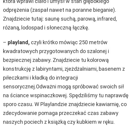
która wprawi ciało i umysł w stan głębokiego
odprężenia (zaspał nawet na poranne bieganie).
Znajdziecie tutaj: saunę suchą, parową, infrared,
różaną, lodospad i słoneczną łączkę.
–
playland,
czyli krótko mówiąc 250 metrów
kwadratowych przygotowanych do szalonej i
bezpiecznej zabawy. Znajdziecie tu kolorową
konstrukcję z labiryntami, zjeżdżalniami, basenem z
piłeczkami i kładką do integracji
sensorycznej.Odważni mogą spróbować swoich sił
na ściance wspinaczkowej. Spędziliśmy tu naprawdę
sporo czasu. W Playlandzie znajdziecie kawiarnię, co
zdecydowanie pomaga przeczekać czas zabawy
naszych pociech z książką czy kubkiem w ręku.