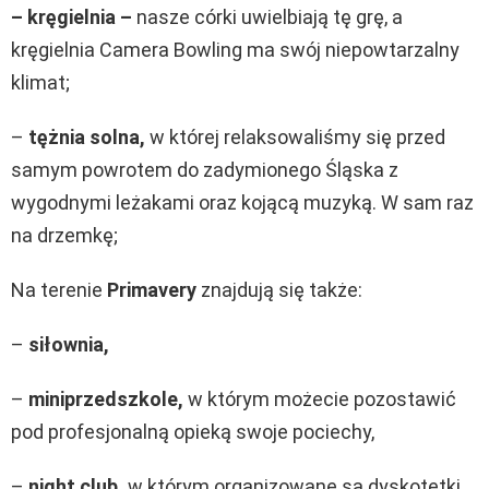
– kręgielnia –
nasze córki uwielbiają tę grę, a
kręgielnia Camera Bowling ma swój niepowtarzalny
klimat;
–
tężnia solna,
w której relaksowaliśmy się przed
samym powrotem do zadymionego Śląska z
wygodnymi leżakami oraz kojącą muzyką. W sam raz
na drzemkę;
Na terenie
Primavery
znajdują się także:
–
siłownia,
–
miniprzedszkole,
w którym możecie pozostawić
pod profesjonalną opieką swoje pociechy,
–
night club,
w którym organizowane są dyskotetki