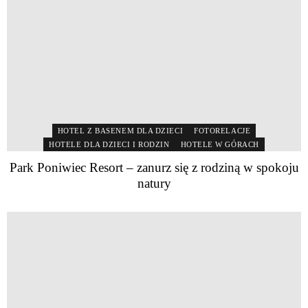
HOTEL Z BASENEM DLA DZIECI
FOTORELACJE
HOTELE DLA DZIECI I RODZIN
HOTELE W GÓRACH
Park Poniwiec Resort – zanurz się z rodziną w spokoju
natury