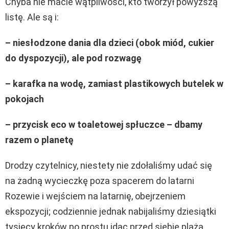
Chyba nie macie wątpliwości, kto tworzył powyższą
listę. Ale są i:
– niesłodzone dania dla dzieci (obok miód, cukier
do dyspozycji), ale pod rozwagę
– karafka na wodę, zamiast plastikowych butelek w
pokojach
– przycisk eco w toaletowej spłuczce – dbamy
razem o planetę
Drodzy czytelnicy, niestety nie zdołaliśmy udać się
na żadną wycieczkę poza spacerem do latarni
Rozewie i wejściem na latarnię, obejrzeniem
ekspozycji; codziennie jednak nabijaliśmy dziesiątki
tysięcy kroków po prostu idąc przed siebie plażą…