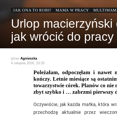
JAK ONA TO ROBI?
MAMA W PRACY
MULTIMAM
Urlop macierzyński 
jak wrócić do pracy
przez
Agnieszka
4 sierpnia 2016, 10:20
Poleżałam, odpoczęłam i nawet n
kończy. Letnie miesiące są ostat
towarzystwie córek. Planów co nie 
zbyt szybko i … zabrzmi pierwszy
Oczywiście, jak każda matka, która 
przechodzę aktualnie przez wieczo