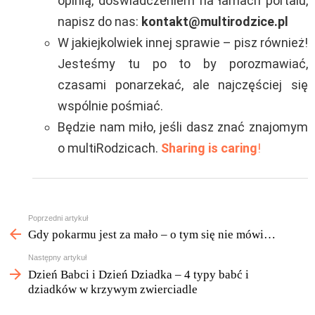
opinią, doświadczeniem na łamach portalu,
napisz do nas:
kontakt@multirodzice.pl
W jakiejkolwiek innej sprawie – pisz również!
Jesteśmy tu po to by porozmawiać,
czasami ponarzekać, ale najczęściej się
wspólnie pośmiać.
Będzie nam miło, jeśli dasz znać znajomym
o multiRodzicach.
Sharing is caring
!
Zobacz
Poprzedni artykuł
więcej
Gdy pokarmu jest za mało – o tym się nie mówi…
Następny artykuł
Dzień Babci i Dzień Dziadka – 4 typy babć i
dziadków w krzywym zwierciadle