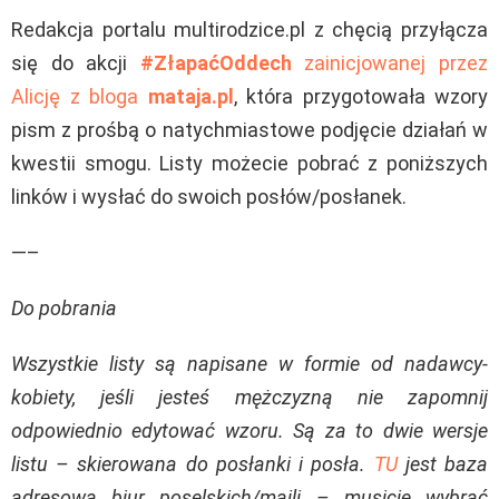
Redakcja portalu multirodzice.pl z chęcią przyłącza
się do akcji
#ZłapaćOddech
zainicjowanej przez
Alicję z bloga
mataja.pl
, która przygotowała wzory
pism z prośbą o natychmiastowe podjęcie działań w
kwestii smogu. Listy możecie pobrać z poniższych
linków i wysłać do swoich posłów/posłanek.
—–
Do pobrania
Wszystkie listy są napisane w formie od nadawcy-
kobiety, jeśli jesteś mężczyzną nie zapomnij
odpowiednio edytować wzoru. Są za to dwie wersje
listu – skierowana do posłanki i posła.
TU
jest baza
adresowa biur poselskich/maili – musicie wybrać