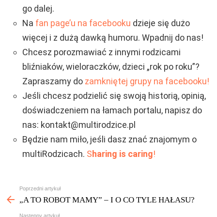
go dalej.
Na
fan page’u na facebooku
dzieje się dużo
więcej i z dużą dawką humoru. Wpadnij do nas!
Chcesz porozmawiać z innymi rodzicami
bliźniaków, wieloraczków, dzieci „rok po roku”?
Zapraszamy do
zamkniętej grupy na facebooku!
Jeśli chcesz podzielić się swoją historią, opinią,
doświadczeniem na łamach portalu, napisz do
nas: kontakt@multirodzice.pl
Będzie nam miło, jeśli dasz znać znajomym o
multiRodzicach.
S
haring is caring
!
Zobacz
Poprzedni artykuł
więcej
„A TO ROBOT MAMY” – I O CO TYLE HAŁASU?
Następny artykuł