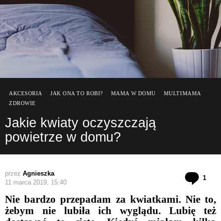
AKCESORIA
JAK ONA TO ROBI?
MAMA W DOMU
MULTIMAMA
ZDROWIE
Jakie kwiaty oczyszczają
powietrze w domu?
przez
Agnieszka
kom
1
11 marca 2019, 15:40
Nie bardzo przepadam za kwiatkami. Nie to,
żebym nie lubiła ich wyglądu. Lubię też