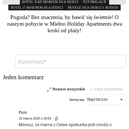
HOTEL NAD MORZEM DLA DZIECI
FOTORELACJE
HOTEL Z BASENEM DLA DZIECI
HOTELE DLA DZIECI I RODZIN
Pogoda? Bez znaczenia, by bawić się świetnie! O
naszym pobycie w Mielno Holiday Apartments dwa
kroki od plaży!
Dodaj
Komentarz
*
komentarz
Jeden komentarz
Rozwiń wszystkie
Zwiń wszystkie
Sortuj wg
Piotr
15 marca 2019 o 16:53
Mówisz, ze marna z Ciebie opiekunka jeśli chodzi o