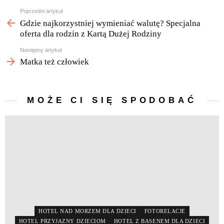
Zobacz
Poprzedni artykuł
więcej
Gdzie najkorzystniej wymieniać walutę? Specjalna
oferta dla rodzin z Kartą Dużej Rodziny
Następny artykuł
Matka też człowiek
MOŻE CI SIĘ SPODOBAĆ
HOTEL NAD MORZEM DLA DZIECI
FOTORELACJE
HOTEL PRZYJAZNY DZIECIOM
HOTEL Z BASENEM DLA DZIECI