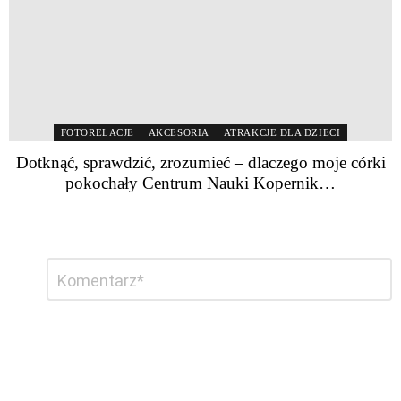
FOTORELACJE
AKCESORIA
ATRAKCJE DLA DZIECI
Dotknąć, sprawdzić, zrozumieć – dlaczego moje córki
pokochały Centrum Nauki Kopernik…
Dodaj
Komentarz
*
komentarz