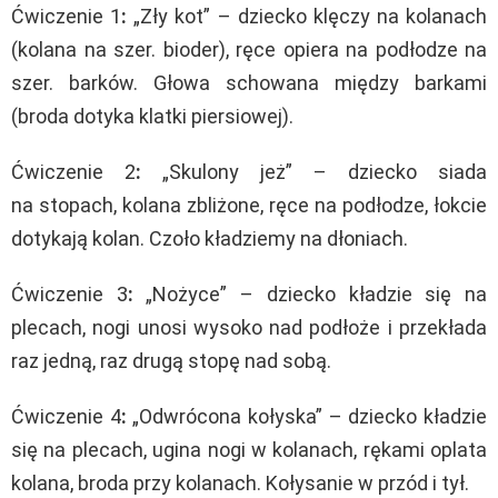
Ćwiczenie 1
:
„Zły kot” – dziecko klęczy na kolanach
(kolana na szer. bioder), ręce opiera na podłodze na
szer. barków. Głowa schowana między barkami
(broda dotyka klatki piersiowej).
Ćwiczenie 2
:
„Skulony jeż” – dziecko siada
na stopach, kolana zbliżone, ręce na podłodze, łokcie
dotykają kolan. Czoło kładziemy na dłoniach.
Ćwiczenie 3
:
„Nożyce” – dziecko kładzie się na
plecach, nogi unosi wysoko nad podłoże i przekłada
raz jedną, raz drugą stopę nad sobą.
Ćwiczenie 4
:
„Odwrócona kołyska” – dziecko kładzie
się na plecach, ugina nogi w kolanach, rękami oplata
kolana, broda przy kolanach. Kołysanie w przód i tył.