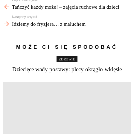
Zobacz
więcej
Tańczyć każdy może! – zajęcia ruchowe dla dzieci
Następny artykuł
Idziemy do fryzjera… z maluchem
MOŻE CI SIĘ SPODOBAĆ
ZDROWIE
Dziecięce wady postawy: plecy okrągło-wklęsłe