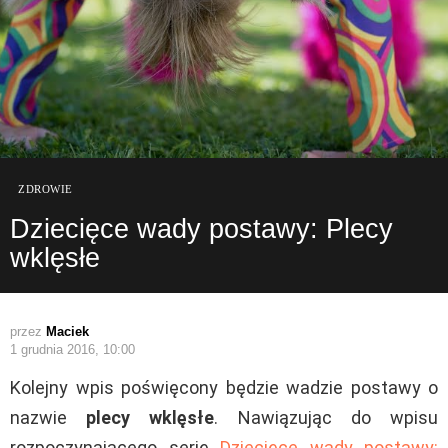
ZDROWIE
Dziecięce wady postawy: Plecy
wklęsłe
przez
Maciek
1 grudnia 2016, 10:00
Kolejny wpis poświęcony będzie wadzie postawy o
nazwie
plecy wklęsłe
. Nawiązując do wpisu
rozpoczynającego serię
Dziecięce wady postawy: