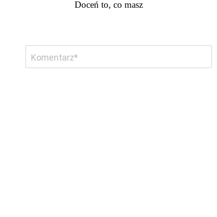
Doceń to, co masz
Dodaj
Komentarz
*
komentarz