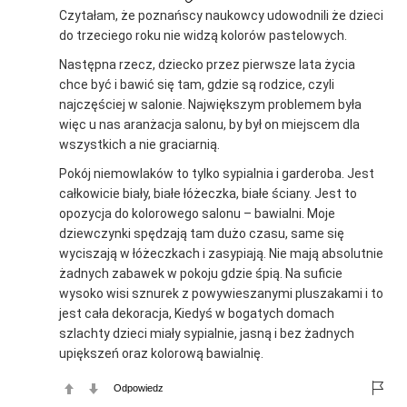
Czytałam, że poznańscy naukowcy udowodnili że dzieci
do trzeciego roku nie widzą kolorów pastelowych.
Następna rzecz, dziecko przez pierwsze lata życia
chce być i bawić się tam, gdzie są rodzice, czyli
najczęściej w salonie. Największym problemem była
więc u nas aranżacja salonu, by był on miejscem dla
wszystkich a nie graciarnią.
Pokój niemowlaków to tylko sypialnia i garderoba. Jest
całkowicie biały, białe łóżeczka, białe ściany. Jest to
opozycja do kolorowego salonu – bawialni. Moje
dziewczynki spędzają tam dużo czasu, same się
wyciszają w łóżeczkach i zasypiają. Nie mają absolutnie
żadnych zabawek w pokoju gdzie śpią. Na suficie
wysoko wisi sznurek z powywieszanymi pluszakami i to
jest cała dekoracja, Kiedyś w bogatych domach
szlachty dzieci miały sypialnie, jasną i bez żadnych
upiększeń oraz kolorową bawialnię.
Odpowiedz