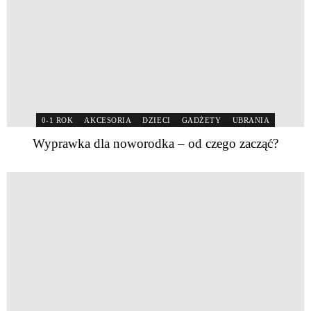
0-1 ROK
AKCESORIA
DZIECI
GADŻETY
UBRANIA
Wyprawka dla noworodka – od czego zacząć?