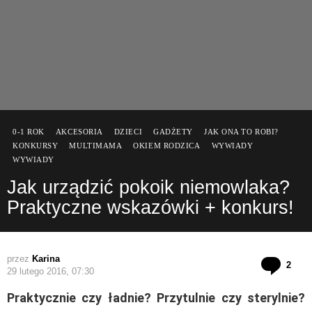
0-1 ROK
AKCESORIA
DZIECI
GADŻETY
JAK ONA TO ROBI?
KONKURSY
MULTIMAMA
OKIEM RODZICA
WYWIADY
WYWIADY
Jak urządzić pokoik niemowlaka?
Praktyczne wskazówki + konkurs!
przez
Karina
kom
2
29 lutego 2016, 07:30
Praktycznie czy ładnie? Przytulnie czy sterylnie?