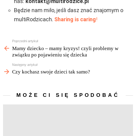
nas:
kontakt@multirodzice.pl
Będzie nam miło, jeśli dasz znać znajomym o
multiRodzicach.
Sharing is caring
!
Zobacz
Poprzedni artykuł
więcej
Mamy dziecko – mamy kryzys! czyli problemy w
związku po pojawieniu się dziecka
Następny artykuł
Czy kochasz swoje dzieci tak samo?
MOŻE CI SIĘ SPODOBAĆ