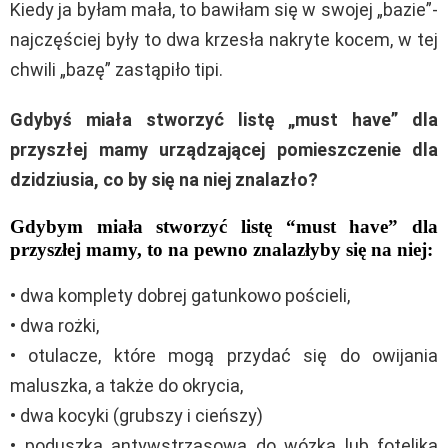
Kiedy ja byłam mała, to bawiłam się w swojej „bazie”-
najczęściej były to dwa krzesła nakryte kocem, w tej
chwili „bazę” zastąpiło tipi.
Gdybyś miała stworzyć listę „must have” dla
przyszłej mamy urządzającej pomieszczenie dla
dzidziusia, co by się na niej znalazło?
Gdybym miała stworzyć listę “must have” dla
przyszłej mamy, to na pewno znalazłyby się na niej:
• dwa komplety dobrej gatunkowo pościeli,
• dwa rożki,
• otulacze, które mogą przydać się do owijania
maluszka, a także do okrycia,
• dwa kocyki (grubszy i cieńszy)
• poduszka antywstrząsowa do wózka lub fotelika