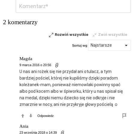
Dodaj
Komentarz
*
komentarz
2 komentarzy
Rozwiń wszystkie
Zwiń wszystkie
Sortuj wg
Magda
9 marca 2016 o 20:56
U nas ani rożek się nie przydał ani otulacz, a tym
bardziej pościel, której nie kupiliśmy dzięki poradom
koleżanek-mam, ponieważ niemowlaki powinny spać
albo pod kocem albo w śpiworku, który u nas spisał się
na medal, dzięki niemu dziecko się nie odkryje i nie
zmarznie w nocy, ani nie przykryje głowy pościelą ☺
Odpowiedz
Ania
23 września 2018 o 14:39