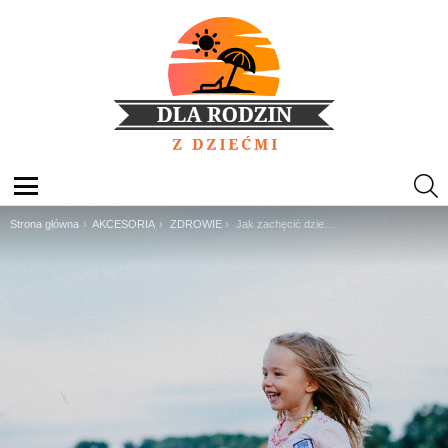
S
Menu
Jesteś tutaj:
Strona główna
AKCESORIA
ZDROWIE
Jak zachęcić dziecko do mycia zębów?