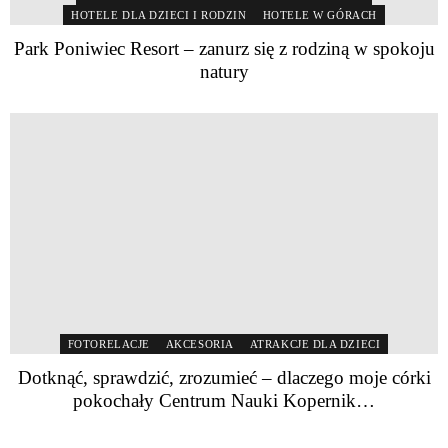
HOTELE DLA DZIECI I RODZIN
HOTELE W GÓRACH
Park Poniwiec Resort – zanurz się z rodziną w spokoju
natury
FOTORELACJE
AKCESORIA
ATRAKCJE DLA DZIECI
Dotknąć, sprawdzić, zrozumieć – dlaczego moje córki
pokochały Centrum Nauki Kopernik…