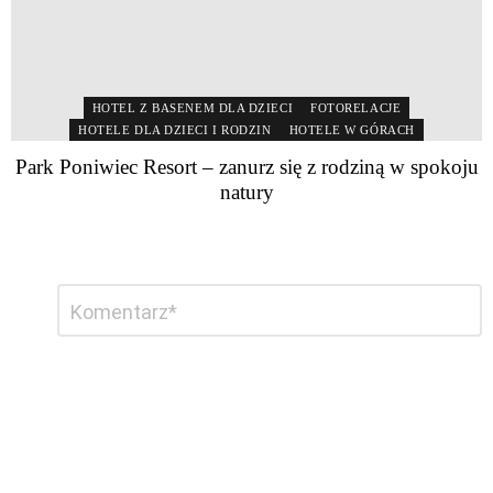
HOTEL Z BASENEM DLA DZIECI
FOTORELACJE
HOTELE DLA DZIECI I RODZIN
HOTELE W GÓRACH
Park Poniwiec Resort – zanurz się z rodziną w spokoju
natury
Dodaj
Komentarz
*
komentarz