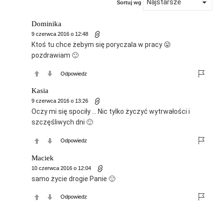
Sortuj wg
Dominika
9 czerwca 2016 o 12:48
Ktoś tu chce żebym się poryczala w pracy 😛
pozdrawiam 🙂
Odpowiedz
Kasia
9 czerwca 2016 o 13:26
Oczy mi się spociły … Nic tylko życzyć wytrwałości i
szczęśliwych dni 🙂
Odpowiedz
Maciek
10 czerwca 2016 o 12:04
samo życie drogie Panie 🙂
Odpowiedz