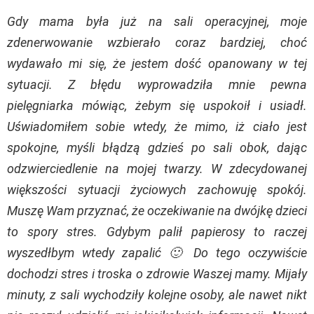
Gdy mama była już na sali operacyjnej, moje
zdenerwowanie wzbierało coraz bardziej, choć
wydawało mi się, że jestem dość opanowany w tej
sytuacji. Z błędu wyprowadziła mnie pewna
pielęgniarka mówiąc, żebym się uspokoił i usiadł.
Uświadomiłem sobie wtedy, że mimo, iż ciało jest
spokojne, myśli błądzą gdzieś po sali obok, dając
odzwierciedlenie na mojej twarzy. W zdecydowanej
większości sytuacji życiowych zachowuję spokój.
Muszę Wam przyznać, że oczekiwanie na dwójkę dzieci
to spory stres. Gdybym palił papierosy to raczej
wyszedłbym wtedy zapalić 🙂 Do tego oczywiście
dochodzi stres i troska o zdrowie Waszej mamy. Mijały
minuty, z sali wychodziły kolejne osoby, ale nawet nikt