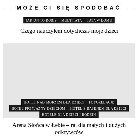
MOŻE CI SIĘ SPODOBAĆ
JAK ON TO ROBI?
MULTITATA
TATA W DOMU
Czego nauczyłem dotychczas moje dzieci
HOTEL NAD MORZEM DLA DZIECI
FOTORELACJE
HOTEL PRZYJAZNY DZIECIOM
HOTEL Z BASENEM DLA DZIECI
HOTELE DLA DZIECI I RODZIN
Arena Słońca w Łebie – raj dla małych i dużych
odkrywców