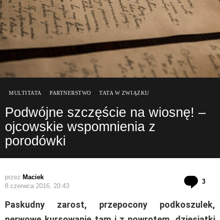
MULTITATA
PARTNERSTWO
TATA W ZWIĄZKU
Podwójne szczęście na wiosnę! –
ojcowskie wspomnienia z
porodówki
przez
Maciek
kom
3
8 czerwca 2016, 20:43
Paskudny zarost, przepocony podkoszulek,
nerwowe kursowanie tam i z powrotem, dziesiątki