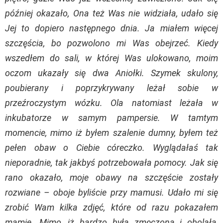
później okazało, Ona też Was nie widziała, udało się
Jej to dopiero następnego dnia. Ja miałem więcej
szczęścia, bo pozwolono mi Was obejrzeć. Kiedy
wszedłem do sali, w której Was ulokowano, moim
oczom ukazały się dwa Aniołki. Szymek skulony,
poubierany i poprzykrywany leżał sobie w
przeźroczystym wózku. Ola natomiast leżała w
inkubatorze w samym pampersie. W tamtym
momencie, mimo iż byłem szalenie dumny, byłem też
pełen obaw o Ciebie córeczko. Wyglądałaś tak
nieporadnie, tak jakbyś potrzebowała pomocy. Jak się
rano okazało, moje obawy na szczęście zostały
rozwiane – oboje byliście przy mamusi. Udało mi się
zrobić Wam kilka zdjęć, które od razu pokazałem
mamie. Mimo, iż bardzo była zmęczona i obolała,