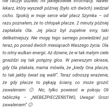
nie raczył udzielić mi jakiejkolwiek informacji. Nawet
lekarz, który wyszedł później (było ich dwóch) siedział
cicho. Spokój w moje serce wlał płacz Szymka – od
razu poznałem, że to chłopak płacze. 2 minuty później
zapłakała Ola. Jej płacz był zupełnie inny, taki
delikatniejszy. Nie mogę tego samego powiedzieć już
teraz, po ponad dwóch miesiącach Waszego życia. Ola
to istny wulkan energii. Aż dziwne, że w tak małym ciele
gnieździ się tak potężny głos. W pierwszym okresie,
gdy Ola płakała, mama mówiła, że „kiedy Ona płacze,
to tak jakby świat się walił”. Teraz odnoszę wrażenie,
że gdy płacze to pękają ściany, co może grozić
zawaleniem 🙂 Nic, tylko powiesić w pokoju Oli
tabliczkę – „NIEBEZPIECZEŃSTWO, Uwaga! Grozi
zawaleniem” 🙂