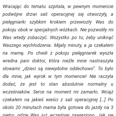
Wracając do tematu szpitala, w pewnym momencie
podwójne drzwi sali operacyjnej się otworzyły, a
pielęgniarki szybkim krokiem przewiozły Was do
pokoju obok w specjalnych wózkach. Nie pozwoliły mi
Was wtedy zobaczyć. Wszystko po to, żeby uniknąć
Waszego wychłodzenia. Mijały minuty, a ja czekałem
na mamę. Po chwili z pokoju pielęgniarek wyszła
wredna pani doktor, która nieźle mnie nastraszyła
słowami: „dzieci są niewydolne oddechowo”. To było
dla mnie, jak wyrok w tym momencie! Nie raczyła
dodać, że jest to stan absolutnie normalny u
wcześniaków. Serce na moment mi zamarło. Wciąż
czekałem na jakieś wieści z sali operacyjnej […] Po
około 20 minutach mama była gotowa do jazdy na 3
piętro, gdzie Was już wcześniej zawieziono. Jak się