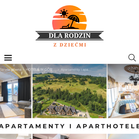
S
Menu
Jesteś tutaj:
Strona główna
HOTELE W GÓRACH
Apartamenty i aparthotele dla rodzin z dziećmi – 5 sprawdzonych miejsc