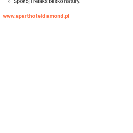
Spokój i relaks blisko natury.
www.aparthoteldiamond.pl