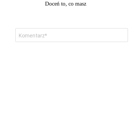
Doceń to, co masz
Dodaj
Komentarz
*
komentarz