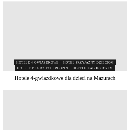
HOTELE 4-GWIAZDKOWE
HOTEL PRZYJAZNY DZIECIOM
HOTELE DLA DZIECI I RODZIN
HOTELE NAD JEZIOREM
Hotele 4-gwiazdkowe dla dzieci na Mazurach