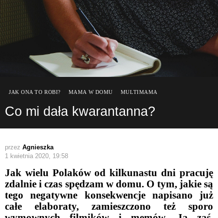
JAK ONA TO ROBI?
MAMA W DOMU
MULTIMAMA
Co mi dała kwarantanna?
przez
Agnieszka
1 kwietnia 2020, 19:58
Jak wielu Polaków od kilkunastu dni pracuję
zdalnie i czas spędzam w domu. O tym, jakie są
tego negatywne konsekwencje napisano już
całe elaboraty, zamieszczono też sporo
wymownych filmików i memów. Ja zaś,