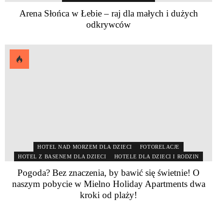
Arena Słońca w Łebie – raj dla małych i dużych
odkrywców
HOTEL NAD MORZEM DLA DZIECI
FOTORELACJE
HOTEL Z BASENEM DLA DZIECI
HOTELE DLA DZIECI I RODZIN
Pogoda? Bez znaczenia, by bawić się świetnie! O
naszym pobycie w Mielno Holiday Apartments dwa
kroki od plaży!