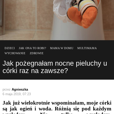
DZIECI
JAK ONA TO ROBI?
MAMA W DOMU
MULTIMAMA
WYCHOWANIE
ZDROWIE
Jak pożegnałam nocne pieluchy u
córki raz na zawsze?
przez
Agnieszka
6 maja 2019, 07:23
Jak już wielokrotnie wspominałam, moje córki
są jak ogień i woda. Różnią się pod każdym