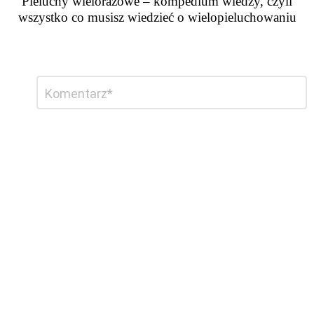
Pieluchy wielorazowe – kompedium wiedzy, czyli
wszystko co musisz wiedzieć o wielopieluchowaniu
Dodaj
Komentarz
*
komentarz