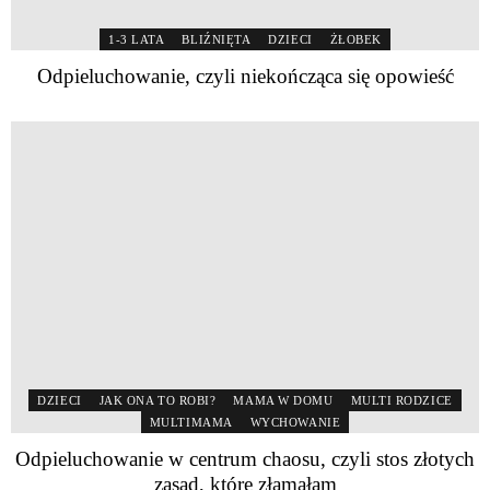
1-3 LATA
BLIŹNIĘTA
DZIECI
ŻŁOBEK
Odpieluchowanie, czyli niekończąca się opowieść
DZIECI
JAK ONA TO ROBI?
MAMA W DOMU
MULTI RODZICE
MULTIMAMA
WYCHOWANIE
Odpieluchowanie w centrum chaosu, czyli stos złotych
zasad, które złamałam