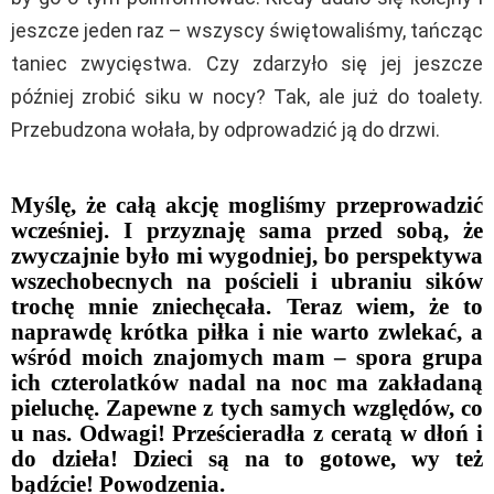
jeszcze jeden raz – wszyscy świętowaliśmy, tańcząc
taniec zwycięstwa. Czy zdarzyło się jej jeszcze
później zrobić siku w nocy? Tak, ale już do toalety.
Przebudzona wołała, by odprowadzić ją do drzwi.
Myślę, że całą akcję mogliśmy przeprowadzić
wcześniej. I przyznaję sama przed sobą, że
zwyczajnie było mi wygodniej, bo perspektywa
wszechobecnych na pościeli i ubraniu sików
trochę mnie zniechęcała. Teraz wiem, że to
naprawdę krótka piłka i nie warto zwlekać, a
wśród moich znajomych mam – spora grupa
ich czterolatków nadal na noc ma zakładaną
pieluchę. Zapewne z tych samych względów, co
u nas. Odwagi! Prześcieradła z ceratą w dłoń i
do dzieła! Dzieci są na to gotowe, wy też
bądźcie! Powodzenia.