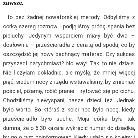
zawsze.
I to bez żadnej nowatorskiej metody. Odbyliśmy z
córką szereg rozmów i podjęliśmy próbę spania bez
pieluchy. Jedynym wsparciem miały być dwa –
dosłownie – prześcieradła z ceratą od spodu, co by
oszczędzić jej nowy pachnący materac. Czy sukces
przyszedł natychmiast? No way! Tak to nie działa.
Nie liczyłam dokładnie, ale myślę, że mniej więcej
pięć, siedem nocy z rzędu wstawaliśmy, by zmieniać
pościel, piżamę, robić pranie i irytować się po cichu.
Chodziliśmy niewyspani, nasze dzieci też. Jednak
było warto. Bo któraś z kolei noc była nocą, kiedy
prześcieradło było suche. Moja córka była tak
dumna, że o 6.30 kazała wykręcić numer do dziadka,
by go o tym poinformować. Kiedy udało się kolejny i