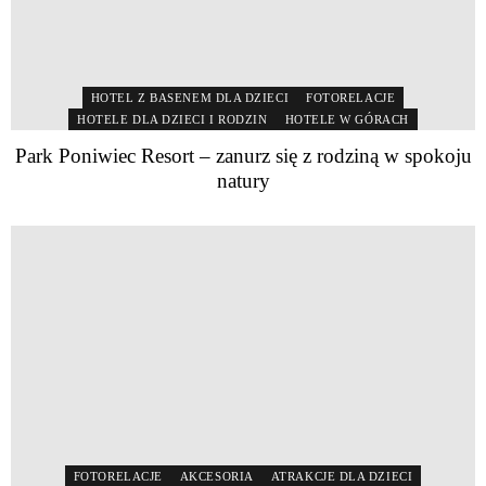
HOTEL Z BASENEM DLA DZIECI
FOTORELACJE
HOTELE DLA DZIECI I RODZIN
HOTELE W GÓRACH
Park Poniwiec Resort – zanurz się z rodziną w spokoju
natury
FOTORELACJE
AKCESORIA
ATRAKCJE DLA DZIECI