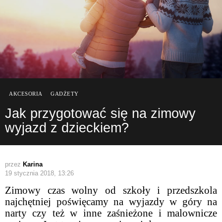
AKCESORIA
GADŻETY
Jak przygotować się na zimowy
wyjazd z dzieckiem?
przez
Karina
19 stycznia 2018, 13:26
Zimowy czas wolny od szkoły i przedszkola
najchętniej poświęcamy na wyjazdy w góry na
narty czy też w inne zaśnieżone i malownicze