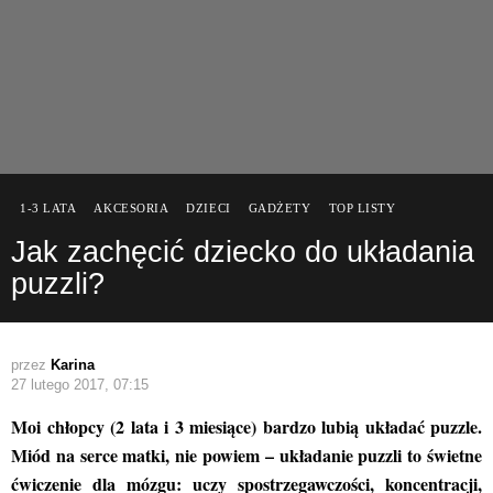
1-3 LATA
AKCESORIA
DZIECI
GADŻETY
TOP LISTY
Jak zachęcić dziecko do układania
puzzli?
przez
Karina
27 lutego 2017, 07:15
Moi chłopcy (2 lata i 3 miesiące) bardzo lubią układać puzzle.
Miód na serce matki, nie powiem – układanie puzzli to świetne
ćwiczenie dla mózgu: uczy spostrzegawczości, koncentracji,