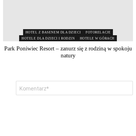
HOTEL Z BASENEM DLA DZIECI
FOTORELACJE
HOTELE DLA DZIECI I RODZIN
HOTELE W GÓRACH
Park Poniwiec Resort – zanurz się z rodziną w spokoju
natury
Dodaj
Komentarz
*
komentarz