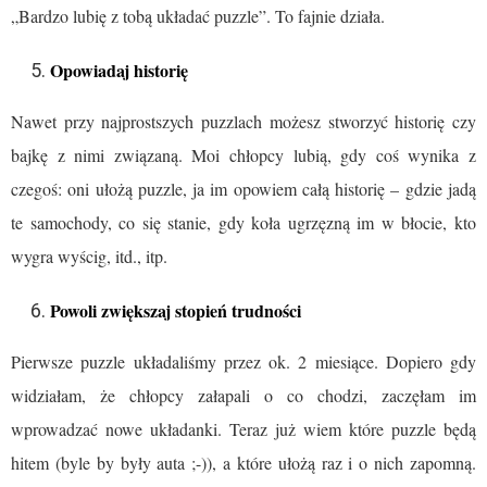
„Bardzo lubię z tobą układać puzzle”. To fajnie działa.
Opowiadaj historię
Nawet przy najprostszych puzzlach możesz stworzyć historię czy
bajkę z nimi związaną. Moi chłopcy lubią, gdy coś wynika z
czegoś: oni ułożą puzzle, ja im opowiem całą historię – gdzie jadą
te samochody, co się stanie, gdy koła ugrzęzną im w błocie, kto
wygra wyścig, itd., itp.
Powoli zwiększaj stopień trudności
Pierwsze puzzle układaliśmy przez ok. 2 miesiące. Dopiero gdy
widziałam, że chłopcy załapali o co chodzi, zaczęłam im
wprowadzać nowe układanki. Teraz już wiem które puzzle będą
hitem (byle by były auta ;-)), a które ułożą raz i o nich zapomną.