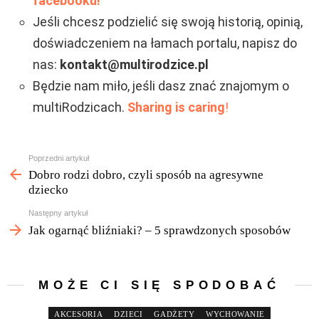
facebooku!
Jeśli chcesz podzielić się swoją historią, opinią,
doświadczeniem na łamach portalu, napisz do
nas:
kontakt@multirodzice.pl
Będzie nam miło, jeśli dasz znać znajomym o
multiRodzicach.
Sharing is caring
!
Zobacz
Poprzedni artykuł
więcej
Dobro rodzi dobro, czyli sposób na agresywne
dziecko
Następny artykuł
Jak ogarnąć bliźniaki? – 5 sprawdzonych sposobów
MOŻE CI SIĘ SPODOBAĆ
AKCESORIA
DZIECI
GADŻETY
WYCHOWANIE