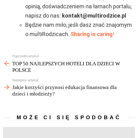
opinią, doświadczeniem na łamach portalu,
napisz do nas:
kontakt@multirodzice.pl
Będzie nam miło, jeśli dasz znać znajomym
o multiRodzicach.
Sharing is caring
!
Zobacz
Poprzedni artykuł
więcej
TOP 50 NAJLEPSZYCH HOTELI DLA DZIECI W
POLSCE
Następny artykuł
Jakie korzyści przynosi edukacja finansowa dla
dzieci i młodzieży?
MOŻE CI SIĘ SPODOBAĆ