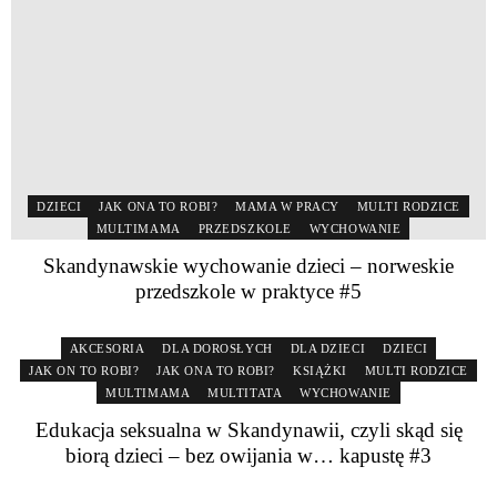
DZIECI
JAK ONA TO ROBI?
MAMA W PRACY
MULTI RODZICE
MULTIMAMA
PRZEDSZKOLE
WYCHOWANIE
Skandynawskie wychowanie dzieci – norweskie
przedszkole w praktyce #5
AKCESORIA
DLA DOROSŁYCH
DLA DZIECI
DZIECI
JAK ON TO ROBI?
JAK ONA TO ROBI?
KSIĄŻKI
MULTI RODZICE
MULTIMAMA
MULTITATA
WYCHOWANIE
Edukacja seksualna w Skandynawii, czyli skąd się
biorą dzieci – bez owijania w… kapustę #3