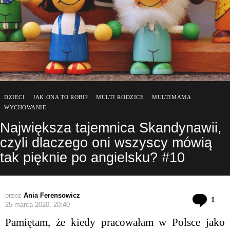
DZIECI
JAK ONA TO ROBI?
MULTI RODZICE
MULTIMAMA
WYCHOWANIE
Największa tajemnica Skandynawii,
czyli dlaczego oni wszyscy mówią
tak pięknie po angielsku? #10
przez
Ania Ferensowicz
kom
1
25 marca 2020, 20:40
Pamiętam, że kiedy pracowałam w Polsce jako