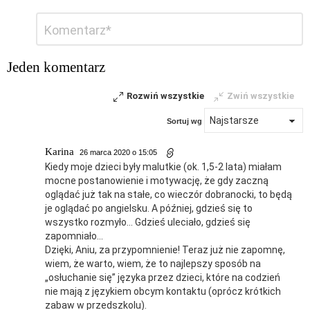
Dodaj
Komentarz
*
komentarz
Jeden komentarz
Rozwiń wszystkie
Zwiń wszystkie
Sortuj wg
Karina
26 marca 2020 o 15:05
Kiedy moje dzieci były malutkie (ok. 1,5-2 lata) miałam
mocne postanowienie i motywację, że gdy zaczną
oglądać już tak na stałe, co wieczór dobranocki, to będą
je oglądać po angielsku. A później, gdzieś się to
wszystko rozmyło… Gdzieś uleciało, gdzieś się
zapomniało…
Dzięki, Aniu, za przypomnienie! Teraz już nie zapomnę,
wiem, że warto, wiem, że to najlepszy sposób na
„osłuchanie się” języka przez dzieci, które na codzień
nie mają z językiem obcym kontaktu (oprócz krótkich
zabaw w przedszkolu).