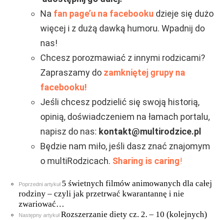
Na
fan page’u na facebooku
dzieje się dużo
więcej i z dużą dawką humoru. Wpadnij do
nas!
Chcesz porozmawiać z innymi rodzicami?
Zapraszamy do
zamkniętej grupy na
facebooku!
Jeśli chcesz podzielić się swoją historią,
opinią, doświadczeniem na łamach portalu,
napisz do nas:
kontakt@multirodzice.pl
Będzie nam miło, jeśli dasz znać znajomym
o multiRodzicach.
Sharing is caring
!
5 świetnych filmów animowanych dla całej
Zobacz
Poprzedni artykuł
więcej
rodziny – czyli jak przetrwać kwarantannę i nie
zwariować…
Rozszerzanie diety cz. 2. – 10 (kolejnych)
Następny artykuł