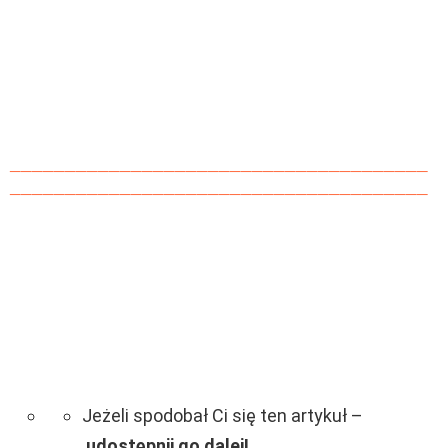
______________________________________
______________________________________
Jeżeli spodobał Ci się ten artykuł –
udostępnij go dalej!