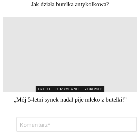
Jak działa butelka antykolkowa?
DZIECI
ODŻYWIANIE
ZDROWIE
„Mój 5-letni synek nadal pije mleko z butelki!”
Dodaj
Komentarz
*
komentarz