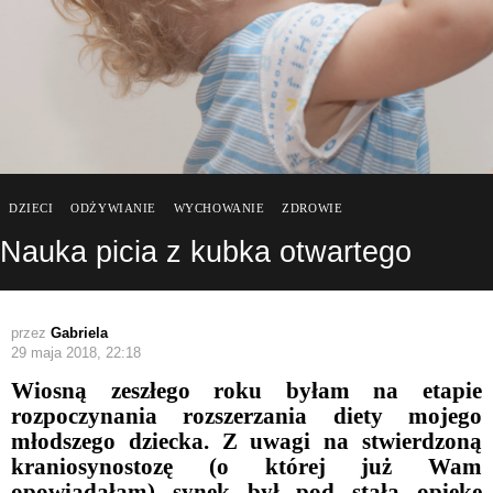
DZIECI
ODŻYWIANIE
WYCHOWANIE
ZDROWIE
Nauka picia z kubka otwartego
przez
Gabriela
29 maja 2018, 22:18
Wiosną zeszłego roku byłam na etapie
rozpoczynania rozszerzania diety mojego
młodszego dziecka. Z uwagi na stwierdzoną
kraniosynostozę (o której już Wam
opowiadałam) synek był pod stałą opiekę