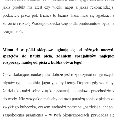
jakiś produkt ma atest czy wielki napis z jakąś rekomendacją,
podzielcie przez pół. Biznes to biznes, kasa musi się zgadzać, a
zdrowie i rozwój Waszego dziecka często dla producentów będą na
szarym końcu.
Mimo iż w półki sklepowe uginają się od różnych naczyń,
sprzętów do nauki picia, zdaniem specjalistów najlepiej
rozpocząć naukę od picia z kubka otwartego!
Co zaskakujące, naukę picia dobrze jest rozpoczynać od gęstszych
płynów typu smoothie, jogurty, zupy kremy. Dopiero gdy widzimy,
że dziecko radzi sobie z tą konsystencją, stopniowo przechodzimy
do wody. Nie wszystkie maluchy od razu poradzą sobie z piciem ze
zwykłego kubeczka, czasem zachodzi potrzeba „bardziej suchego”
zaspokojenia pragnienia – w tych okolicznościach przydadzą się