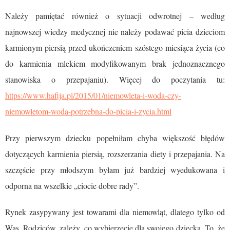
Należy pamiętać również o sytuacji odwrotnej – według
najnowszej wiedzy medycznej nie należy podawać picia dzieciom
karmionym piersią przed ukończeniem szóstego miesiąca życia (co
do karmienia mlekiem modyfikowanym brak jednoznacznego
stanowiska o przepajaniu). Więcej do poczytania tu:
https://www.hafija.pl/2015/01/niemowleta-i-woda-czy-
niemowletom-woda-potrzebna-do-picia-i-zycia.html
Przy pierwszym dziecku popełniłam chyba większość błędów
dotyczących karmienia piersią, rozszerzania diety i przepajania. Na
szczęście przy młodszym byłam już bardziej wyedukowana i
odporna na wszelkie „ciocie dobre rady”.
Rynek zasypywany jest towarami dla niemowląt, dlatego tylko od
Was, Rodziców, zależy, co wybierzecie dla swojego dziecka. To, że