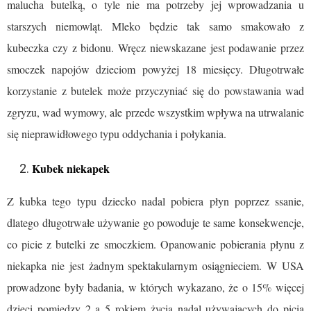
malucha butelką, o tyle nie ma potrzeby jej wprowadzania u
starszych niemowląt. Mleko będzie tak samo smakowało z
kubeczka czy z bidonu. Wręcz niewskazane jest podawanie przez
smoczek napojów dzieciom powyżej 18 miesięcy. Długotrwałe
korzystanie z butelek może przyczyniać się do powstawania wad
zgryzu, wad wymowy, ale przede wszystkim wpływa na utrwalanie
się nieprawidłowego typu oddychania i połykania.
Kubek niekapek
Z kubka tego typu dziecko nadal pobiera płyn poprzez ssanie,
dlatego długotrwałe używanie go powoduje te same konsekwencje,
co picie z butelki ze smoczkiem. Opanowanie pobierania płynu z
niekapka nie jest żadnym spektakularnym osiągnieciem. W USA
prowadzone były badania, w których wykazano, że o 15% więcej
dzieci pomiędzy 2 a 5 rokiem życia nadal używających do picia