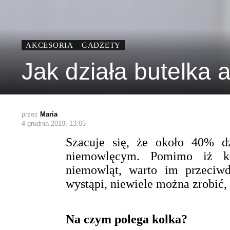
AKCESORIA
GADŻETY
Jak działa butelka
przez
Maria
4 grudnia 2019, 13:05
Szacuje się, że około 40% d
niemowlęcym. Pomimo iż ko
niemowląt, warto im przeciwd
wystąpi, niewiele można zrobić,
Na czym polega kolka?