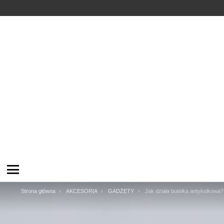
Menu
Jesteś tutaj:
Strona główna
AKCESORIA
GADŻETY
Jak działa butelka antykolkowa?