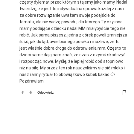
częsty dylemat przed którym stajemy jako mamy. Nadal
twierdzę, że jest to indywidualna sprawa każdej z nas i
za dobre rozwiązanie uważam swoje podejście do
tematu, ale nie widzę powodu, dla którego Ty czy inne
mamy podające dziecku nadal MM miałybyście tego nie
robić. Jak sama piszesz, jedna z córek powoli zmniejsza
ilość, jak dotąd, uwielbianego posiłku i możliwe, że to
jest właśnie dobra droga do odstawienia mm. Często to
dzieci same dają nam znać, że czas z czymś skończyć
i rozpocząć nowe. Myślę, że lepiej robić coś stopniowo
niż na siłę. My przez ten rok nauczyliśmy się pić mleko i
nasz ranny rytuał to obowiązkowo kubek kakao 🙂
Pozdrawiam.
Odpowiedz