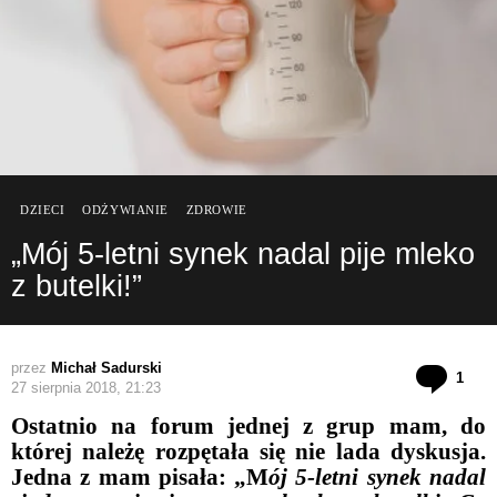
DZIECI
ODŻYWIANIE
ZDROWIE
„Mój 5-letni synek nadal pije mleko
z butelki!”
przez
Michał Sadurski
kom
1
27 sierpnia 2018, 21:23
Ostatnio na forum jednej z grup mam, do
której należę rozpętała się nie lada dyskusja.
Jedna z mam pisała: „M
ój 5-letni synek nadal