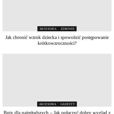
AKCESORIA
ZDROWIE
Jak chronić wzrok dziecka i spowolnić postępowanie
krótkowzroczności?
AKCESORIA
GADŻETY
Buty dla najmłodszych – Jak połączyć dobry wygląd z