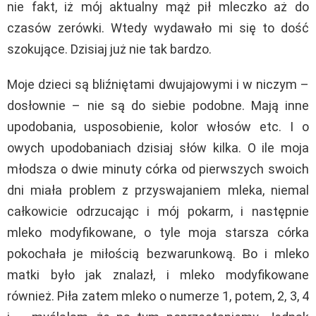
nie fakt, iż mój aktualny mąż pił mleczko aż do
czasów zerówki. Wtedy wydawało mi się to dość
szokujące. Dzisiaj już nie tak bardzo.
Moje dzieci są bliźniętami dwujajowymi i w niczym –
dosłownie – nie są do siebie podobne. Mają inne
upodobania, usposobienie, kolor włosów etc. I o
owych upodobaniach dzisiaj słów kilka. O ile moja
młodsza o dwie minuty córka od pierwszych swoich
dni miała problem z przyswajaniem mleka, niemal
całkowicie odrzucając i mój pokarm, i następnie
mleko modyfikowane, o tyle moja starsza córka
pokochała je miłością bezwarunkową. Bo i mleko
matki było jak znalazł, i mleko modyfikowane
również. Piła zatem mleko o numerze 1, potem, 2, 3, 4