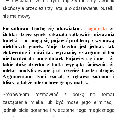
i – myślałam, że na tym poprzestaniemy. Jednak
skończyła przecież trzy lata, a o odstawieniu butelki
nie ma mowy.
Początkowo trochę się obawiałam.
Logopeda
ze
żłobka dziewczynek zakazała całkowicie używania
butelki – bo mogą się pojawić problemy z wymową
niektórych głosek. Moje dziecko jest jednak tak
elokwentne i mówi tak wyraźnie, ze argument ten
nie bardzo do mnie dotarł. Pojawiły się inne – że
takie duże dziecko z butlą wygląda śmiesznie, że
mleko modyfikowane jest przecież bardzo drogie.
Argumentami tymi rzucali z rękawa znajomi i
bliscy, a także internetowe grupy matek.
Próbowałam rozmawiać z córką na temat
zastąpienia mleka lub być może jego eliminacji,
jednak picie poranne i wieczorne tego magicznego