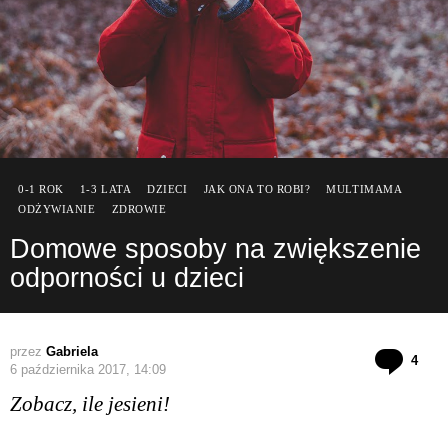
0-1 ROK
1-3 LATA
DZIECI
JAK ONA TO ROBI?
MULTIMAMA
ODŻYWIANIE
ZDROWIE
Domowe sposoby na zwiększenie
odporności u dzieci
przez
Gabriela
kom
4
6 października 2017, 14:09
Zobacz, ile jesieni!