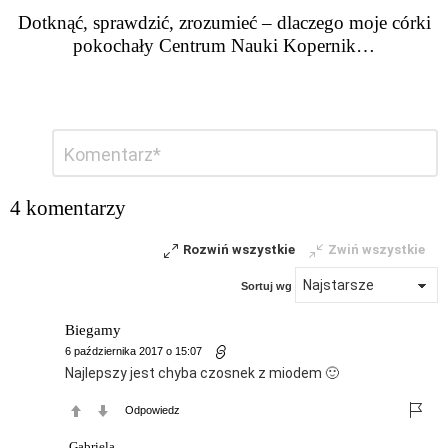
Dotknąć, sprawdzić, zrozumieć – dlaczego moje córki
pokochały Centrum Nauki Kopernik…
Dodaj
Komentarz
*
komentarz
4 komentarzy
Rozwiń wszystkie
Zwiń wszystkie
Sortuj wg
Biegamy
6 października 2017 o 15:07
Najlepszy jest chyba czosnek z miodem 🙂
Odpowiedz
Gabriela