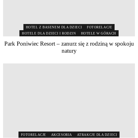
HOTEL Z BASENEM DLA DZIECI
FOTORELACJE
HOTELE DLA DZIECI I RODZIN
HOTELE W GÓRACH
Park Poniwiec Resort – zanurz się z rodziną w spokoju
natury
FOTORELACJE
AKCESORIA
ATRAKCJE DLA DZIECI