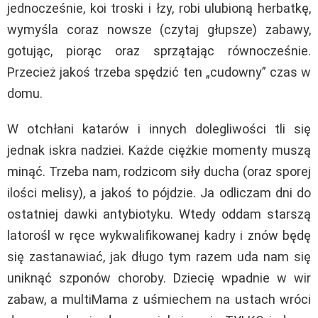
jednocześnie, koi troski i łzy, robi ulubioną herbatkę,
wymyśla coraz nowsze (czytaj głupsze) zabawy,
gotując, piorąc oraz sprzątając równocześnie.
Przecież jakoś trzeba spędzić ten „cudowny” czas w
domu.
W otchłani katarów i innych dolegliwości tli się
jednak iskra nadziei. Każde ciężkie momenty muszą
minąć. Trzeba nam, rodzicom siły ducha (oraz sporej
ilości melisy), a jakoś to pójdzie. Ja odliczam dni do
ostatniej dawki antybiotyku. Wtedy oddam starszą
latorośl w ręce wykwalifikowanej kadry i znów będę
się zastanawiać, jak długo tym razem uda nam się
uniknąć szponów choroby. Dziecię wpadnie w wir
zabaw, a multiMama z uśmiechem na ustach wróci