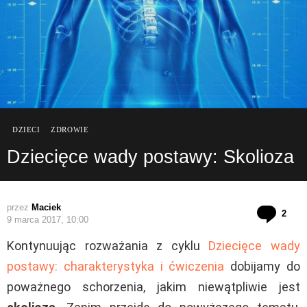
DZIECI
ZDROWIE
Dziecięce wady postawy: Skolioza
przez
Maciek
kom
2
9 marca 2017, 10:00
Kontynuując rozważania z cyklu
Dziecięce wady
postawy: charakterystyka i ćwiczenia
dobijamy do
poważnego schorzenia, jakim niewątpliwie jest