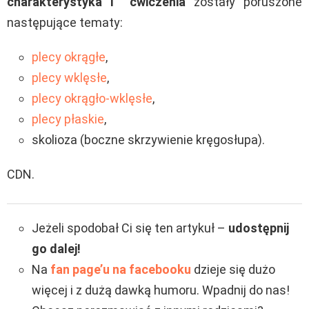
charakterystyka i ćwiczenia
zostały poruszone
następujące tematy:
plecy okrągłe
,
plecy wklęsłe
,
plecy okrągło-wklęsłe
,
plecy płaskie
,
skolioza (boczne skrzywienie kręgosłupa).
CDN.
Jeżeli spodobał Ci się ten artykuł –
udostępnij
go dalej!
Na
fan page’u na facebooku
dzieje się dużo
więcej i z dużą dawką humoru. Wpadnij do nas!