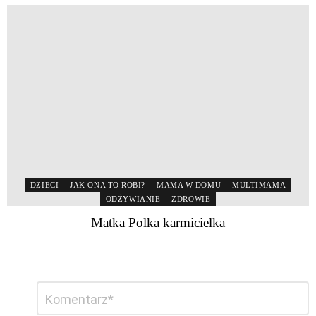
DZIECI
JAK ONA TO ROBI?
MAMA W DOMU
MULTIMAMA
ODŻYWIANIE
ZDROWIE
Matka Polka karmicielka
Dodaj
Komentarz
*
komentarz