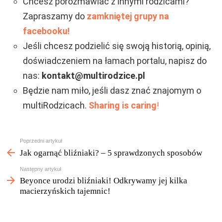
Chcesz porozmawiać z innymi rodzicami?
Zapraszamy do
zamkniętej grupy na
facebooku!
Jeśli chcesz podzielić się swoją historią, opinią,
doświadczeniem na łamach portalu, napisz do
nas:
kontakt@multirodzice.pl
Będzie nam miło, jeśli dasz znać znajomym o
multiRodzicach.
Sharing is caring
!
Zobacz
Poprzedni artykuł
więcej
Jak ogarnąć bliźniaki? – 5 sprawdzonych sposobów
Następny artykuł
Beyonce urodzi bliźniaki! Odkrywamy jej kilka
macierzyńskich tajemnic!