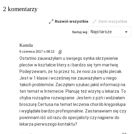
2 komentarzy
Rozwiń wszystkie
Zwiń wszystkie
Sortuj wg
Kamila
6 czerwca 2017 o 08:12
Ostatnio zauważyłam u swojego synka skrzywienie
pleców w kształcie litery s i bardzo się tym martwię.
Podejrzewam, że to przez to, że nosi za ciężki plecak.
Jest w 1 klasie i wcześniej nie zauważyłam u niego
takich problemów. Zaczęłam szukac jakiś informacji na
ten temat w Internecie. Planuję też wizytę u lekarza. To
chyba rozsądne rozwiązanie. Jestem z pzń i widziałam
broszurę Certusa na temat leczenia chorób kręgosłupa
i wyglądała bardzo profesjonalnie. Zastanawiam się czy
powinnam iść od razu do specjalisty czy najpierw do
lekarza pierwszego kontaktu?