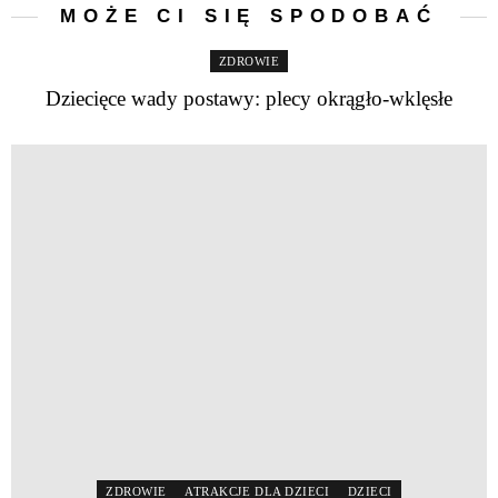
MOŻE CI SIĘ SPODOBAĆ
ZDROWIE
Dziecięce wady postawy: plecy okrągło-wklęsłe
ZDROWIE
ATRAKCJE DLA DZIECI
DZIECI