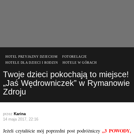
HOTEL PRZYJAZNY DZIECIOM
FOTORELACJE
HOTELE DLA DZIECI I RODZIN
HOTELE W GÓRACH
Twoje dzieci pokochają to miejsce!
„Jaś Wędrowniczek” w Rymanowie
Zdroju
przez
Karina
14 maja 2017, 22:16
„3 POWODY,
Jeżeli czytaliście mój poprzedni post podróżniczy