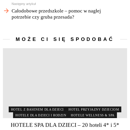
Następny artykuł
Całodobowe przedszkole – pomoc w nagłej
potrzebie czy gruba przesada?
MOŻE CI SIĘ SPODOBAĆ
HOTEL Z BASENEM DLA DZIECI
HOTEL PRZYJAZNY DZIECIOM
HOTELE DLA DZIECI I RODZIN
HOTELE WELLNESS & SPA
HOTELE SPA DLA DZIECI – 20 hoteli 4* i 5*