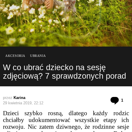
AKCESORIA
UBRANIA
W co ubrać dziecko na sesję
zdjęciową? 7 sprawdzonych porad
przez
Karina
kom
1
29 kwietnia 2019, 22:12
Dzieci szybko rosną, dlatego każdy rodzic
chciałby udokumentować wszystkie etapy ich
rozwoju. Nic zatem dziwnego, że rodzinne sesje