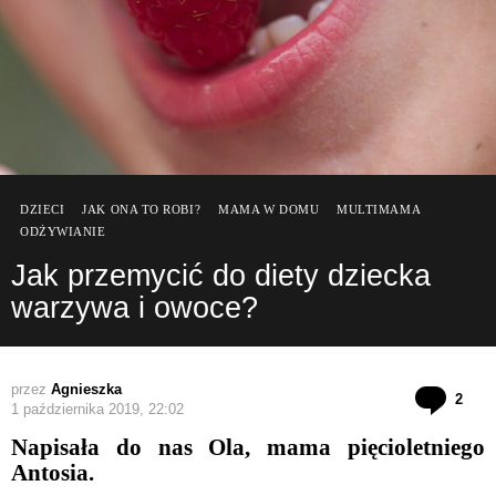
DZIECI
JAK ONA TO ROBI?
MAMA W DOMU
MULTIMAMA
ODŻYWIANIE
Jak przemycić do diety dziecka
warzywa i owoce?
przez
Agnieszka
kom
2
1 października 2019, 22:02
Napisała do nas Ola, mama pięcioletniego
Antosia.