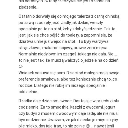
dla dorosłych i wtedy rzeczywiście jest szansa na
zjedzenie.
Ostatnio dorwały się do mojego talerza z ostrą chińską
potrawą i zaczęły jeść. Jadły jak dzikie, weszły
specjalnie po to na stół, żeby zdobyć jedzenie. Tak to
jest, jak się chce pójść do toalety, a zapomni się, że
dziatwa umie już wejść na stół… To były warzywa
strączkowe, makaron sojowy, prawie zero mięsa.
Normalnie nigdy bym im czegoś takiego nie dała. Nie … ,
to nie jest tak, że muszą walczyć o jedzeie na co dzień
😉
Wniosek nasuwa się sam. Dzieci od małego mają swoje
preferencje smakowe, albo też koniecznie chcą to, co
rodzice. Dlatego nie robię im niczego specjalnie i
oddzielnie.
Rzadko daję dzieciom owoce. Dostają je w przedszkolu
codziennie. Za to smoothie, kaszki z owocami, jogurt
czy budyń z musem owocowym daje radę, ale nie musi
być codziennie. Uważam, że jak dziecko je mięso i ryby,
pije mleko, dostaje tran, to nie zginie 😉 … nawet jesli