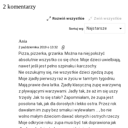
2 komentarzy
Rozwiń wszystkie
Zwiń wszystkie
Sortuj wg
Ania
2 października 2019 o 13:32
Pizza, pizzerka, grzanka. Można na niej położyć
absolutnie wszystko co się chce. Moje dzieci uwielbiają,
nawet jeśli jest pełno szpinaku i karczochy.
Nie oszukujmy się, nie wszystkie dzieci zjedzą zupę.
Moje zjadły pierwszy raz w życiu w tamtym tygodniu.
Mają prawie dwa latka. Zjadły klasyczną zupę warzywną
z pływającymi warzywami. Jadły tak, że aż im się uszy
trzęsły. Jak to się stało? Zapomniałam, że zupa jest
posolona tak, jak dla dorosłych i lekko ostra. Przez rok
dawałam im zupy bez smaku i wylewałam … , bo nie
wolno małym dzieciom dawać słonych i ostrych rzeczy.
Moje odkrycie roku: zupa musi być tak doprawiona jak