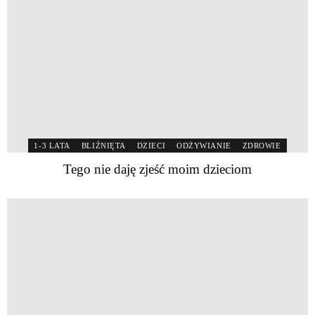
1-3 LATA
BLIŹNIĘTA
DZIECI
ODŻYWIANIE
ZDROWIE
Tego nie daję zjeść moim dzieciom